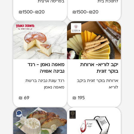
לחנוכת בית
בפריסה ארצית
₪20-₪1500
₪20-₪1500
יקב לוריא- ארוחת
מאפה נאמן - רנד
בוקר זוגית
גבינה אפויה
ארוחת בוקר זוגית ביקב
רנד עוגת גבינה ברשת
לוריא
מאפה נאמן
69 ₪
195 ₪