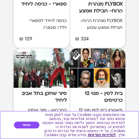
FLYBOX מנהרת
ספארי - כניסה ליחיד
הרוח- חבילת אמצע
שבוע
FLYBOX מנהרת הרוח-
כניסה ליחיד לספארי
חבילת אמצע שבוע
(ילד/ מבוגר)
129 ₪
324 ₪
בית לסין - מנוי 12
סיור שחקן בתל אביב
כרטיסים
ליחיד
תיאטרון בית לסין מנוי 12
התרבוש - סיור שחקן
אנו משתמשים בקבצי Cookies על מנת לספק חווית
כרטיסים
בתל אביב ליחיד
שימוש נוחה יותר למטרות אנליטיות ועוד, בהתאם
למדיניות הפרטיות. המשך גלישה באתר מהווה הסכמה
הבנתי
לשימוש זה. באפשרותך לשנות את הגדרות ה-
89 ₪
1030 ₪
Cookies, על ידי התאמה אישית של הגדרות הדפדפן
שלך.
למדיניות הפרטיות
ומידע אודות קבצי Cookies.