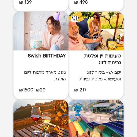
139 ₪
498 ₪
טעימות יין ופלטת
Swish BIRTHDAY
גבינות לזוג
יקב YA- ביקור לזוג
גיפט קארד מתנות ליום
וטעימות+ פלטת גבינות
הולדת
₪20-₪1500
217 ₪