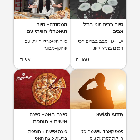
סיור ברים זוגי בתל
המזוודה- סיור
אביב
תיאטרלי חוויתי עם
שחקן- מבוגר
D-TLV -סבב בברים הכי
סיור תיאטרלי חוויתי עם
חמים בת"א לזוג
שחקן-מבוגר
99 ₪
160 ₪
Swish Army
פיצה האט- פיצה
אישית + תוספת
גיפט קארד שישמח כל
פיצה אישית + תוספת
חייל.ת לקראת גיוס
ברשת פיצה האט