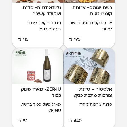
רשת יומנגס- ארוחת
גליתא דגניה- סדנת
קומבו זוגית
שוקולד עשירה
ופעילות ליחיד
ארוחת קומבו זוגית ברשת
סדנת שוקולד ליחיד
יומגנס
בגליתא דגניה
115 ₪
195 ₪
אלכימיה - סדנת
ZER4U- מארז פינוק
צורפות מתכת כסף,
כפול
פליז ונחושת ליחיד
סדנת צורפות ליחיד
מארז פינוק כפול ברשת
ZER4U
96 ₪
440 ₪