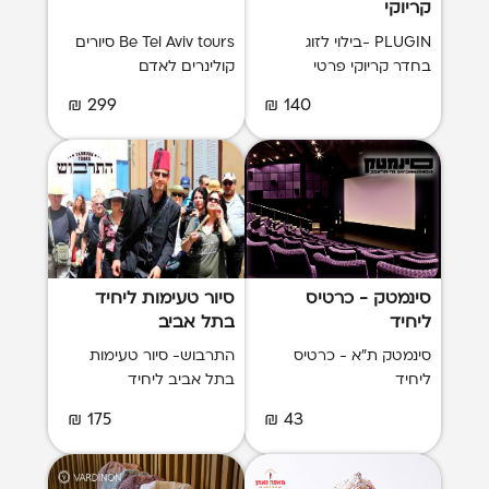
קריוקי
PLUGIN -בילוי לזוג
Be Tel Aviv tours סיורים
בחדר קריוקי פרטי
קולינרים לאדם
299 ₪
140 ₪
סינמטק - כרטיס
סיור טעימות ליחיד
ליחיד
בתל אביב
סינמטק ת"א - כרטיס
התרבוש- סיור טעימות
ליחיד
בתל אביב ליחיד
175 ₪
43 ₪