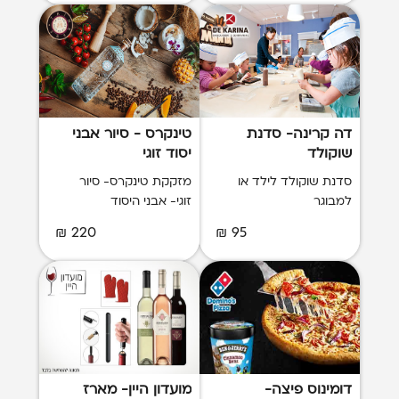
דה קרינה- סדנת
טינקרס - סיור אבני
שוקולד
יסוד זוגי
סדנת שוקולד לילד או
מזקקת טינקרס- סיור
למבוגר
זוגי- אבני היסוד
220 ₪
95 ₪
דומינוס פיצה-
מועדון היין- מארז