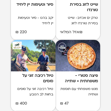
שייט לזוג בסירת
סיור וטעימות יין ליחיד
טורנדו
טרק ים אכזיב- שייט
יקב בהט - סיור וטעימות
בסירת טורנדו לזוג
יין ליחיד
₪אזל המלאי
220 ₪
פיצה סטורי -
טיול רכיבה זוגי על
משפחתית + שתייה
סוסים
מגש משפחתי עם תוספת
טיול רכיבה זוגי על סוסים
ושתייה
בחוות לב הטבע
400 ₪
47 ₪