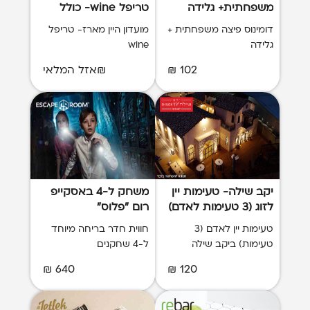
משפחתית+ גלידה
טריפל wine- כולל
משלוח
דומינוס פיצה משפחתית +
מועדון היין מארז- טריפל
גלידה
wine
102 ₪
₪אזל המלאי
יקב שילה- טעימות יין
משחק ל-4 באסקייפ
לזוג (3 טעימות לאדם)
רום "פלוס"
טעימות יין לאדם (3
חווית חדר בריחה מיוחד
טעימות) ביקב שילה
ל-4 שחקנים
640 ₪
120 ₪