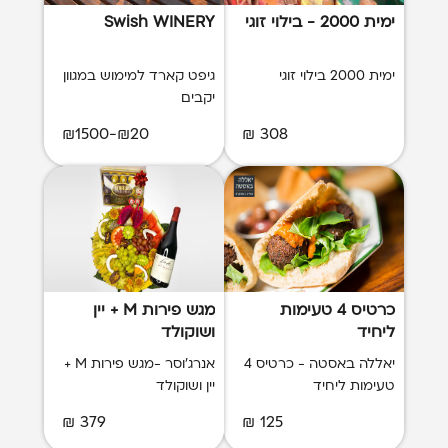
ימית 2000 - בילוי זוגי
Swish WINERY
ימית 2000 בילוי זוגי
גיפט קארד למימוש במגוון
יקבים
₪20-₪1500
308 ₪
כרטיס 4 טעימות
מגש פירות M + יין
ליחיד
ושוקולד
יאללה באסטה - כרטיס 4
אנרג'וסר -מגש פירות M +
טעימות ליחיד
יין ושוקולד
379 ₪
125 ₪