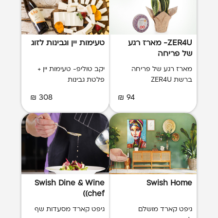
ZER4U- מארז רגע
טעימות יין וגבינות לזוג
של פריחה
מארז רגע של פריחה
יקב טוליפ- טעימות יין +
ברשת ZER4U
פלטת גבינות
308 ₪
94 ₪
Swish Dine & Wine
Swish Home
(chef)
גיפט קארד מושלם
גיפט קארד מסעדות שף