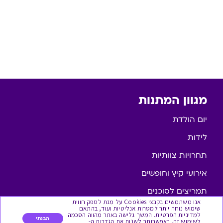
מגוון המתנות
יום הולדת
לידות
תחרויות צוותיות
אירועי קיץ וחופשים
תמריצים לסוכנים
אנו משתמשים בקבצי Cookies על מנת לספק חווית
שימוש נוחה יותר למטרות אנליטיות ועוד, בהתאם
חגי תשרי
למדיניות הפרטיות. המשך גלישה באתר מהווה הסכמה
הבנתי
לשימוש זה. באפשרותך לשנות את הגדרות ה-