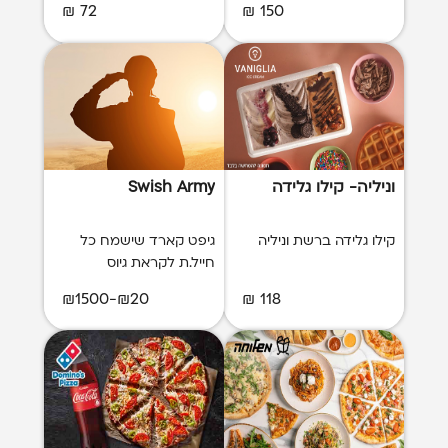
72 ₪
150 ₪
וניליה- קילו גלידה
Swish Army
קילו גלידה ברשת וניליה
גיפט קארד שישמח כל
חייל.ת לקראת גיוס
₪20-₪1500
118 ₪