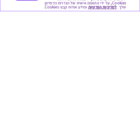
Cookies, על ידי התאמה אישית של הגדרות הדפדפן
לידות
שלך.
למדיניות הפרטיות
ומידע אודות קבצי Cookies.
אופנה ולייף סטייל
מסעדות ובתי קפה
שימושי
בירור יתרה בגיפט קארד
שאלות נפוצות
הצטרפות כספקים
תקנון האתר ותנאי שימוש
תקנון גיפט קארד
הקוד האתי
מדיניות פרטיות
הסדרי נגישות