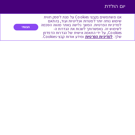
יום הולדת
אנו משתמשים בקבצי Cookies על מנת לספק חווית
לידות
שימוש נוחה יותר למטרות אנליטיות ועוד, בהתאם
למדיניות הפרטיות. המשך גלישה באתר מהווה הסכמה
הבנתי
תחרויות צוותיות
לשימוש זה. באפשרותך לשנות את הגדרות ה-
Cookies, על ידי התאמה אישית של הגדרות הדפדפן
שלך.
למדיניות הפרטיות
ומידע אודות קבצי Cookies.
אירועי קיץ וחופשים
תמריצים לסוכנים
חגי תשרי
לידות
אופנה ולייף סטייל
מסעדות ובתי קפה
שימושי
בירור יתרה בגיפט קארד
שאלות נפוצות