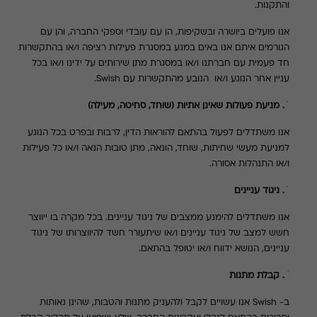
והתקנות.
אנו פועלים ביושרה ובשקיפות, הן עם עובדי וספקי החברה, והן עם
הגורמים איתם אנו באים במגע במסגרת פעילות רציפה
ו/או
בהתקשרות
חד פעמית עם חברתנו ו/או במסגרת מתן שירותים על ידינו ו/או בכל
עניין אחר הנוגע ו/או הנובע מהתקשרות עם
Swish
.
2. מניעת פעולות שאינן אתיות (שוחד, סחיטה, מעילה)
אנו משתדלים לפעול בהתאם להוראות הדין, לרבות ובפרט בכל הנוגע
למניעת מעשי
שחיתות, שוחד, הונאה, מתן טובות הנאה ו/או כל פעילות
ו/או התנהלות אסורה
.
3. ניגוד עניינים
אנו משתדלים להימנע ממצבים של ניגוד עניינים. בכל מקרה בו ייווצר
חשש למצב של ניגוד עניינים ו/או שיתעורר חשד להיווצרותו של ניגוד
עניינים, הנושא ידווח ו/או יטופל בהתאם.
4. קבלת מתנות
ב-
Swish
אנו עשויים לקבל ולהעניק מתנות והטבות, שהינן נאותות