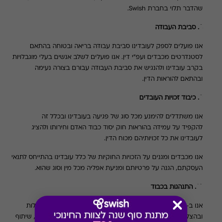
שהדבר תלוי בחברת
Swish
.
8. סביבת העבודה
אנו פועלים לספק לעובדינו סביבת עבודה בריאה ובטוחה בהתאם
לסטנדרטים מכבדים ועפ"י דין.
אנו פועלים לשלב אנשים בעלי מוגבלויות
בקרב עובדינו ולהנגיש את סביבת העבודה עבורם בצורה נעימה
ובהתאם להוראות הדין
.
9. כיבוד זכויות העובדים
אנו משתדלים להימנע מכל סוג של פגיעה בעובדינו ובכלל זה
להקפיד
על עמידה בהוראות חוק יסוד כבוד האדם וחירותו ולהציג
לעובדינו
את כל זכויותיהם מכוח הדין
.
אנו מכבדים ומגנים על הזכויות החוקיות של כלל עובדינו בהתייחס לתנאי
העסקתם, הגנה על פרטיותם ומניעת אפליה מכל מין וסוג שהוא.
10. התנהגות בכבוד
אנו ב-
Swish
מאמינים כי העובדים מהווים שותף מרכזי בהתנהלות
ובהצלחת החברה. ההתנהלות מול העובדים מאופיינת בפתיחות, שיתוף