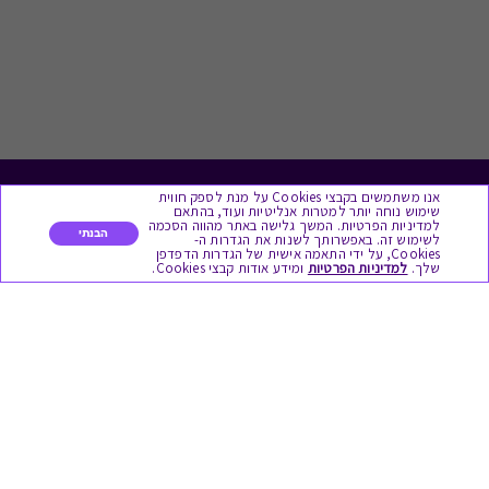
אנו משתמשים בקבצי Cookies על מנת לספק חווית
לתת מתנה
שימוש נוחה יותר למטרות אנליטיות ועוד, בהתאם
למדיניות הפרטיות. המשך גלישה באתר מהווה הסכמה
הבנתי
לשימוש זה. באפשרותך לשנות את הגדרות ה-
כל המתנות
Cookies, על ידי התאמה אישית של הגדרות הדפדפן
שלך.
למדיניות הפרטיות
ומידע אודות קבצי Cookies.
מתנות ללידה
מתנה למורה ולגננת לסוף שנה
מסעדות ובתי קפה
ארוחות בוקר
יקבים ומבשלות
צימרים ובתי מלון