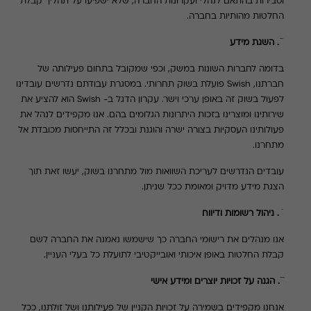
וסבירות בהתאם לנהלי ועקרונות החברה, שלא ישפיעו על תהליך קבלת
החלטות מהותיות בחברה.
5. השגת מידע
בדומה לחברות השונות במשק, וכפי שמקובל בתחום פעילותה של
חברתנו,
Swish
פועלת בשוק תחרותי. במסגרת עבודתם נדרשים עובדינו
לפעול בשוק זה באופן ערכי וישר. עקרון הדגל ב-
Swish
הוא להציע את
שירותינו ומוצרינו בזכות היתרונות הגלומים בהם
.
אנו מקפידים לנהל את
פעולותינו העסקיות בצורה ישרה והוגנת ובכלל זה התייחסות מכובדת אל
מתחרנו.
עובדים הנדרשים לעריכת השוואות מול מתחרנו בשוק, יעשו זאת תוך
הצגת מידע מדויק ומאומת ככל שניתן.
6. ניהול רשומות ודיווח
אנו מנהלים את רישומי החברה כך שישמשו נאמנה את החברה לשם
קבלת החלטות באופן איכותי ואובייקטיבי לתועלת כל בעלי העניין.
7. הגנה על זכויות יוצרים ומידע אישי
אנחנו מקפידים בשמירה על זכויות הקניין של פעילותנו ושל זולתנו, ככל