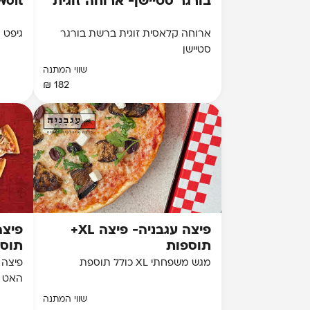
בורגר סטיישן- ארוחה זוגית
Wolt - גיפט קארד 0
ארוחה קלאסית זוגית ברשת בורגר
גיפט קארד 250 ₪
סטיישן
שווי המתנה
182 ₪
פיצה עגבניה- פיצה XL+
פיצה
תוספות
תוס
מגש משפחתי XL כולל תוספת
פיצה 
האט
שווי המתנה