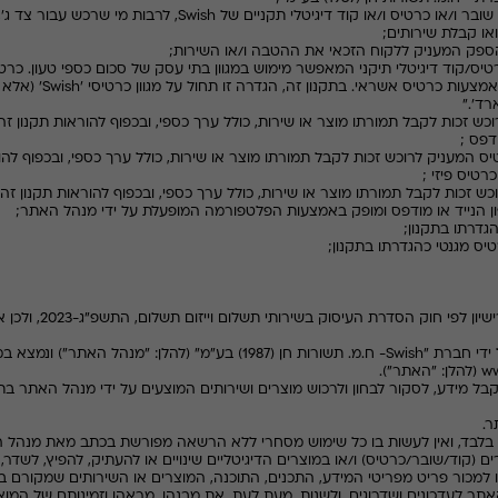
שובר ו/או כרטיס ו/או קוד דיגיטלי תקניים של
Swish
, לרבות מי שרכש עבור צד ג'
או קבלת שירותים
;
ספק המעניק ללקוח הזכאי את ההטבה ו/או השירות;
טיס/קוד דיגיטלי תיקני המאפשר מימוש במגוון בתי עסק של סכום כספי טעון. כר
צעות כרטיס אשראי. בתקנון זה, הגדרה זו תחול על מגוון כרטיסי '
Swish
' (אלא
ד'."
כש זכות לקבל תמורתו מוצר או שירות, כולל ערך כספי, ובכפוף להוראות תקנון זה;
ודפס
;
יס המעניק לרוכש זכות לקבל תמורתו מוצר או שירות, כולל ערך כספי, ובכפוף להור
כרטיס פיזי
;
כש זכות לקבל תמורתו מוצר או שירות, כולל ערך כספי, ובכפוף להוראות תקנון זה;
ן הנייד או מודפס ומופק באמצעות הפלטפורמה המופעלת על ידי מנהל האתר;
הגדרתו בתקנון
;
רטיס מגנטי כהגדרתו בתקנון
;
2.1 פעילות הגיפט קארד פ
ידי חברת "
Swish
- ח.מ. תשורות חן (1987) בע"מ" (להלן: "מנהל האתר") ונמצא במתחם (
ww
(להלן: "האתר").
ל מידע, לסקור לבחון ולרכוש מוצרים ושירותים המוצעים על ידי מנהל האתר בתחו
ע בלבד, ואין לעשות בו כל שימוש מסחרי ללא הרשאה מפורשת בכתב מאת מנה
 (קוד/שובר/כרטיס) ו/או במוצרים הדיגיטליים שינויים או להעתיק, להפיץ, לשדר,
 או למכור פריט מפריטי המידע, התכנים, התוכנה, המוצרים או השירותים שמקורם ב
ר לעדכונים ושדרוגים, ולשנות, מעת לעת, את מבנהו, מראהו וזמינותם של המוצרי