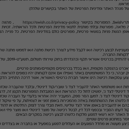
מראש.
תר/
Swish
, המפורטת בקישור
https://swish.co.il/privacy-policy
, מהווה ח
ה, מפורשת ובלתי מותנית לתנאי מדיניות הפרטיות ולכל הוראותיה. זכויות 
אופן הגשת פניות בנושאי פרטיות, מפורטים כולם במדיניות הפרטיות. כל פנייה הנ
ניין/ת לבצע רכישה ו/או לקבל מידע לצורך רכישת מתנה ו/או לממש מתנה שהת
לקוחות החברה.
יחד עם זאת, לביצ
אכרט בהנפקה מקומית, ו/או בכלל בכרטיסים מקומיים/מותגים פרטיים.
יצוע עסקאות רכישה הינו אישור חברת כרטיסי האשראי, אשר דרכה התחייב הלק
ות ו/או משתמשי האתר להעביר לצד ג' שובר/קוד דיגיטלי, ובלבד שהעברה שכזו 
גיטלי לצד ג', ימשיכו לחול כל ההוראות ו/או המגבלות המפורטות תקנון זה, ל
 דיגיטלי לצד ג'. למען הסר ספק, המעביר יהיה אחראי בלעדי על העברה שכזו
 כלשהו את ההשתתפות באיזה מהמכירות באופן זמני או לצמיתות, על פי שיקול דע
בהם או להעבירם באופן אחר לצד שלישי, וזאת מבלי צורך לנמק החלטתו או להו
 דעתו הסביר ובכפוף לכל דין, לבטל רכישה של מוצר דיגיטלי ו/או מוצר פיזי ו/או
ח ביצע מעשה או מחדל הפוגעים או העלולים לפגוע במפעיל או בחברה או בצדדים 