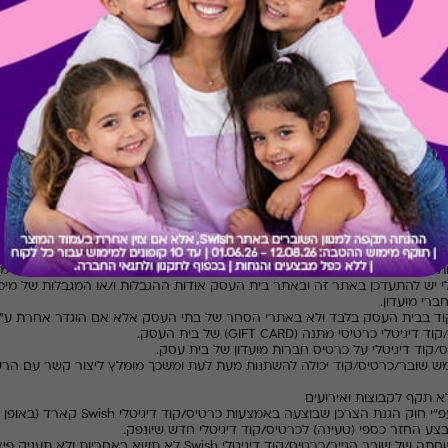
ן, שלם או מדויק
.
מחמירים למניעת חדירה לזירת המכירות ו/או למאגרי המידע ולסיכול פגיעה א
באופן מוחלט, הרי ההסכמה לתקנון זה משמעה שלרוכש לא תהיה כל טענה ו/או דר
עות, תקלות ו/או שיבושים כאמור, שלא בשליטת ו/או באחריות החברה והכל בכפו
עשות שימוש במידע ולפלח אותו במטרה להציע הטבות המותאמות לכל לקוח
.
 ופרטי הזכאים, בהתאם לחוק הגנת הפרטיות ו/או מדיניות הפרטיות של האתר.
וראות ו/או מגבלות
א-2010
.
טלי יש להתעדכן באתר זה ובאתר בית העסק אודות ההגבלות ו/או המגבלות של מימוש
רי מועדון.
ד דיגיטלי כרטיסי מתנה (
GIFT CARD
) של בית העסק.
לממש שובר/כרטיס/קוד יכולה להשתנות מעת לעת ומשכך מומלץ ליצור קשר עם 
Swish
קארד (באופן מ
ע החזר כספי (טעינה) לכרטיס/קוד דיגיטלי חדש שיונפק.
Swish
לא תשא באחריות ולא תעניק פיצו