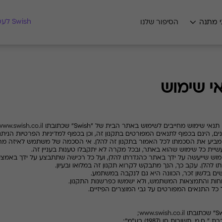
מצאו לי מתנה
Swish לעסקים
י מתנה
הסיפור שלנו
י שימוש
אי שימוש מחייבים לשימוש באתר הבית של "
Swish
" שכתובתו
www.swish.co.il
ם, הינם בכפוף לתנאים המפורטים בתקנון זה, וכן בכפוף למדיניות הפרטיות הנית
 את הסכמתו לכל האמור בתקנון זה להלן. אי הסכמה של משתמש לאיזה מהתנא
ית כל שימוש שהוא באתר, ובכל מקרה לא יתקבלו טענות בעניין זה.
וש שייעשה על ידך באתר כהגדרתו להלן, ועל כל רכישה שתתבצע על ידך באמצע
ו להלן. עקב כך, הנך מתבקש לקרוא תקנון זה במלואו ובעיון.
בלשון זכר, הכוונה היא גם לנקבה במשתמע.
ת והתמצאות המשתמש, ולא ישמשו כפרשנות התקנון.
 התנאים המפורטים על גבי המוצרים הפיזיים.
S
" שכתובתו
www.swish.co.il
;
" ח.מ. תשורות חן (1987) בע"מ";