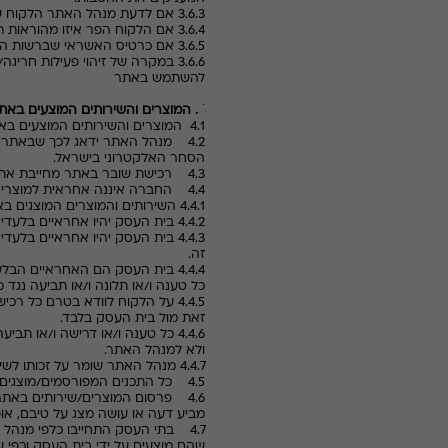
3.6.3 אם לדעת מנהל האתר הלקוח עשה שימוש בשירותי האתר לביצוע מעשה בלתי חוקי או כדי לאפשר, להקל, לסייע או לעודד ביצועו של מעשה כזה;
3.6.4 אם הלקוח הפר איזו מהוראות תקנון זה;
3.6.5 אם כרטיס האשראי שברשות הלקוח נחסם או הוגבל לשימוש בדרך כלשהי.
3.6.6 במקרה של זיהוי פעילות
להשתמש באתר
4. המוצרים והשירותים המוצעים באתר
4.1 המוצרים והשירותים המוצעים באתר הינם לפי שיקול דעתו הבלעדי של מנהל האתר.
4.2 מנהל האתר ידאג לכך שבאתר 
הסחר האלקטרוני בישראל.
4.3 רכישת שובר באתר מחייבת את מנהל האתר לספק לרוכש את השובר או את השירות שנרכש בלבד.
4.4 החברה איננה אחראית למוצרים ו/או השירותים הנרכשים באתר:
4.4.1 השירותים והמוצרים המוצגים באתר זה מוצעים למשתמשי האתר על ידי בתי העסק על פי מצגי ותנאי העסקה המוצעת של בית העסק בלבד.
4.4.2 בית העסק יהיו אחראיים בלעדיים לספק את המוצרים/שירותים לרוכש.
4.4.3 בית העסק יהיו אחראיים בלע
זה.
4.4.4 בית העסק הם האחראיים הב
כל טענה ו/או תלונה ו/או תביעה נגד 
4.4.5 על הלקוח לוודא בטרם כל ר
זאת מול בית העסק בלבד.
4.4.6 כל טענה ו/או דרישה ו/או 
ולא למנהל האתר.
4.4.7 מנהל האתר שומר על זכותו לשיפוי בהוצאותיו עבור טיפול בפניה שתופנה אליו בגין מוצר/שירות/משלוח/אספקה וכו', במקום לבית העסק.
4.5 כל התכנים המפורסמים/מוצגים באתר מוגנים תחת חוק הגנת הפרטיות, תשמ"א-1981 ו/או חוק זכות יוצרים, תשס"ח-2007.
4.6 פרסום המוצרים/שירותים באתר
מביע דעה או עושה מצג על טיבם, אופיי
4.7 בתי העסק התחייבו כלפי מנהל
שהם מוצעים על ידי בית העסק וכפי ש