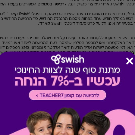
Swish
קארד' ("מוצרי כסף") יוגבל לרכישה בסכומים המפורטים בעמוד המוצ
Swish
קארד' ("מו
לקוח רכש במהלך חודש אחד בפחות מסכום ההגבלה החודשי, סך הרכישה החודשי ב
Swish
קארד'.
SMS
המכילים דיוור
וצרים ו/או שירותים נוספים מאת מנהל האתר ו/או חברות הקשורות עמו ו/או
Swish
לו ובהתאם לכל דין.
ו/או לשנות את העדפות קבלת הדיוור, הן בטופס ההרשמה לאתר, הן דרך עמוד "ה
פוצה תבוצע אך ורק עפ"י הדרכים החוקיות המפורטות בסעיף 5.4 לעיל
.
חירתו שלא לקבל תכנים שיווקיים ממנהל האתר, מנהל האתר יהיה רשאי לשלוח לל
סומת" כהגדרתה בחוק התקשורת (בזק ושידורים), תשמ"ב-1982.
 דואר אלקטרוני ו/או הודעות המכילות תכנים שיווקיים, הנך מוזמן לפנות למחל
 משפחה, דואר אלקטרוני, טלפון סלולרי, כתובת ופרטים נוספים שידרשו בהתאם
Swish
, יישמרו במאגר המידע של
Swish
, לצורך מעקב על הרכישה ומתן שי
כל הפרטים שמסר באתר, לרבות אלה הנובעים מפעילותו באתר ישמרו במאגרי ה
Swish
, טיפוח הקשר והשירות מול לקוחות
Swish
, 