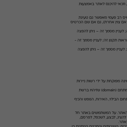
, וזכאי להיכנס לאתר באמצעות
טיס רב פעמי מאפשר גם טעינת
 אם צוין אחרת), גם אם שם הכרטיס
 לעניין מסמך זה – ניתן להפצה
אות תקנון זה; לעניין מסמך זה -
 לעניין מסמך זה – ניתן להפצה
טורה מרישיון לפי חוק הסדרת העיסוק בשירותי תשלום וייזום תשלום, התשפ"ג-2023, ולכן אינה מפוקחת על ידי רשות ניירות
domain
) שזיהויו ברשת
ם הבילוי, האירוח, הנופש והכיף
ל האתר. על המשתמשים באתר חל
 להציג, לבצע, לשכפל, לפרסם,
אתר.
ם, השירותים והתכנים הניתנים בו,