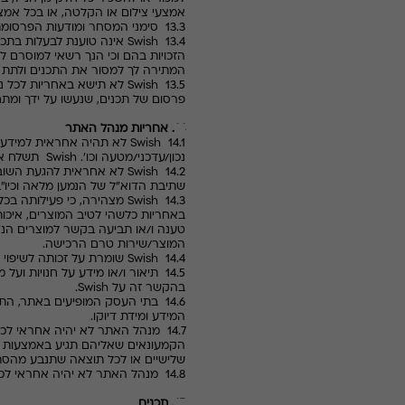
אמצעי צילום או הקלטה, או בכל אמ
13.3 סימני המסחר ומודעות הפרסומת של
13.4
Swish
אינה טוענת לבעלות בתכ
הזכויות בהם וכי הנך רשאי למוסרם ל
המתירה לך למסור את התכנים ולתת בה
13.5
Swish
לא תישא באחריות לכל נז
פרסום של תכנים, שנעשו על ידך ומת
14. אחריות מנהל האתר
14.1
Swish
לא תהיה אחראית למידע לא 
נכון/עדכני/מטעה וכו'.
Swish
תשלח את
14.2
Swish
לא אחראית להגעת השובר ל
שתיבת הדוא"ל של הנמען מלאה וכיו"ב
14.3
Swish
מצהירה, כי פעילותה בכל
באחריות כלשהי לטיב המוצרים, איכותם
טענה ו/או תביעה בקשר למוצרים הנ"ל
המוצר/שירות טרם הרכישה.
14.4
Swish
שומרת על זכותה לשיפוי ב
14.5 תיאור ו/או מידע על חנויות ועל מוצרים המופיע באתר
בהקשר זה על
Swish
.
14.6 בתי העסק המופיעים באתר, ה
המידע ומידת דיוקו.
14.7 מנהל האתר לא יהיה אחראי לכ
הקמעונאים שאליהם תגיע באמצעות אי
שלישיים או לכל תוצאה שתנבע מהסת
14.8 מנהל האתר לא יהיה אחראי לכל הנזקים לציוד ו/או לתוכנה ו/או למידע שיגרמו לך כתוצאה משימוש באתר.
15. תכנים