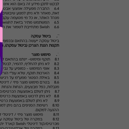
לבקש לתקן מידע זה באם הוא אינו נכו
6.4 החברה מפעילה אמצעי אבטחה 
זאת, מאחר ולא ניתן למנוע שיבושים 
מנהל האתר, או כל מי מטעמה עקב פגי
6.5 המשתמש מתיר בזאת ל
Swish
ל
6.6
Swish
מתחייבת לשמור את המאגר
7.
ביטול עסקה
ביטול עסקה ייעשה בהתאם ובכפוף לה
תקנות הגנת הצרכן (ביטול עסקה), תשע"
8.
מימוש מוצר
8.1 תוקף ומימוש- יינתנו בהתאם לנוהלי מנהל האתר ועפ"י שיקול דעתו הבלעדי.
8.2 לא ניתן להחליף, להמיר, לבטל או לקבל החזר בגין שובר שפג תוקפו, אלא בכפוף להוראות תקנון זה.
8.3 אופי המימוש - כמופיע על גבי שובר הנייר ו/או הכרטיס ו/או הקוד הדיגיטלי ובאתר.
8.4 הארכות תוקף, שלא עפ"י הוראות תקנון זה, יינתנו בהתאם לנוהלי מנהל האתר ועפ"י שיקול דעתו הבלעדי.
8.5 באילת הפטור ממע"מ על רכישות אינו פוטר ממע"מ על סכום החיוב בכרטיס ולכן ינוכה מהכרטיס סכום המע"מ מערך העסקה בבית העסק.
8.6 בטרם מימוש מוצר פיזי / דיגי
מגבלות, כפל מבצעים, הנחות והנחת חב
8.7 ניתן לשלם באמצעות הכרטיס/קוד בבית העסק בלבד ולא באתרי הסחר של בתי העסק אלא אם הוגדר אחרת ע"ג המוצר במפורש.
8.8
לא ניתן לרכוש באמצעות כרטיס/קו
8.9 לא ניתן לשלם באמצעות כרטיס/קוד דיגיטלי על כרטיס חברות מועדון של בית עסק.
8.10 רשימת הסניפים בהם ניתן 
ההגעה למקום.
8.11 מימוש מוצר פיזי / דיגיטלי לא תקף לקבוצות ואירועים
8.12 במקרה של ביטול עסקה עפ"י חוק הגנת הצרכן שבוצעה באמצעות כרטיס/קוד דיגיטלי
מכרטיס/קוד דיגיטלי
Swish
קארד יתבצ
8.13 במקרה של אבדן/גנבה/השחתה של שובר הנייר/כרטיס/קוד דיגיטלי