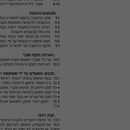
8.14 שובר נייר/כרטיס/קוד דיגיטלי פגום/ מזויף לא יכובד.
9. מבצעים והטבות
9.1 מתן ההטבה בכפוף למפורט בפרסום
9.2 ההטבות ללקוחות משתנות מעת לעת - טרם הרכישה יש להתעדכן כי ההטבה בתוקף
9.3 הנחה ניתנת במעמד הזנת הקוד וניתנת אוטומטית בתשלום באמצעות כרטיס האשראי
9.4 אין כפל מבצעים והטבות
9.5 במידה וברשותך יותר מקוד אחד, ניתן לממש קוד אחד בלבד במעמד הרכישה
9.6 אופן מימוש ההטבות על פי המפורט בכל הטבה. יש ליצור קשר עם בית העסק מראש.
9.7 תוקף ההטבה עד לתאריך המצוין ע"ג הפרסום או עם סיום המלאי.
10. הארכת תוקף שובר
10.1 על כל שוברי
Swish
מצוין תוקפם 
10.2
הארכות תוקף והמרות תינתנה 
12. תכנים המועלים על ידי משתמשי האתר
12.1 בעת שימוש באתר לצורך רכישת מוצר עליך להקפיד שהתכנים המועלים על ידך הינם חוקיים.
12.2 בין השאר ולמען הדוגמה בלבד, חל איסור לשלוח את התכנים הבאים:
• כל תוכן הידוע לך שהוא שקרי, מטעה
• כל תוכן הפוגע בזכויות קנייניות של 
• כל תוכן פורנוגרפי או בעל אופי מיני 
12.3 למען הסר ספק, ל
Swish
אין ול
וכד'.
13. קניין רוחני
13.1 כל זכויות היוצרים והקניין הרוחני באתר, בשירותים המוצעים בו ובכל תוכן הכלול בו הינם של
13.2 אין להעתיק, לשנות, לפרסם, ל
למכור או להשכיר כל חלק מן הנ"ל, בי