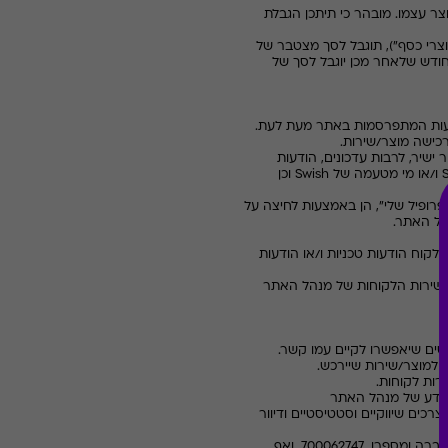
ר עצמו. מובהר כי תיתכן הגבלת
צרי כסף"), תוגבל לסך מצטבר של
חודש שלאחר מכן יוגבל לסך של
 ישיר, לרבות עדכונים, הודעות
ו/או מי מטעמה של
Swish
וכן
פרופיל שלי", הן באמצעות לחיצה על
קוח הודעות טכניות ו/או הודעות
קת שירות הלקוחות של מנהל האתר
 למוצר/שירות שיירכש.
רות לקוחות
.
מידע של מנהל האתר
לצרכים שיווקיים וסטטיסטיים ודיוור
6.3 יודע המשתמש כי על פי חוק הגנת הפרטיות התשמ"א - 1981, הוא רשאי לעיין במידע אודותיו אשר מצוי במאגר החברה ומספרו 700062747, ואף