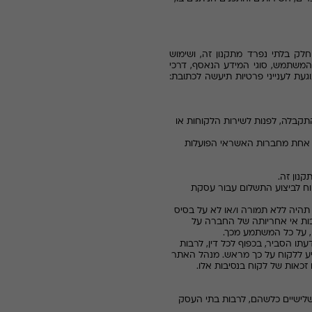
לק בלתי נפרד מתקנון זה, ושימוש
המשתמש, סוגי המידע הנאסף, דרכי
וגעת לענייני פרטיות תיעשה לכתובת:
קבלה, לפנות לשירות הלקוחות או
וע רכישות באתר יש להחזיק בכרטיס אשראי תקף (כהגדרתו בחוק שירותי תשלום, תשע"ט-2019, של אחת מחברות האשראי הפועלות
וח לביצוע התשלום עבור עסקת
תהיה ללא תמורה ו/או לא על בסיס
רבות אי אחריותה של החברה על
, על כל המשתמע מכך.
תו הסביר, בכפוף לכל דין, לרבות
דיע ללקוח על כך מראש. מנהל האתר
 זכאות של לקוח בנסיבות אלו.
שלישיים כלשהם, לרבות בתי העסק