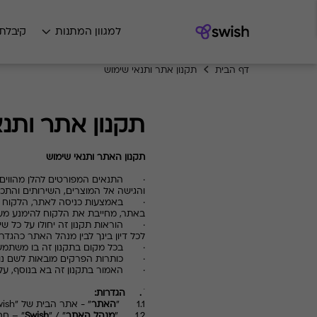
למגוון המתנות
קיבלת
דף הבית
תקנון אתר ותנאי שימוש
תקנון אתר ותנא
תקנון האתר ותנאי שימוש
·
התנאים המפורטים להלן מהווים תנ
והגישה אל המוצרים, השירותים והתכני
·
באמצעות כניסה לאתר, הלקוח מביע
באתר, מחייבת את הלקוח להימנע מעשי
·
הוראות תקנון זה יחולו על כל שימ
לכל דיון בינך לבין מנהל האתר כהגדרת
·
בכל מקום בתקנון זה בו משתמשים 
·
כותרות הפרקים מובאות לשם נוחו
·
האמור בתקנון זה בא בנוסף, על כל
1.
הגדרות:
1.1 "
האתר
" - אתר הבית של "
wish
1.2 "
מנהל האתר
" / "
Swish
" – חברת 