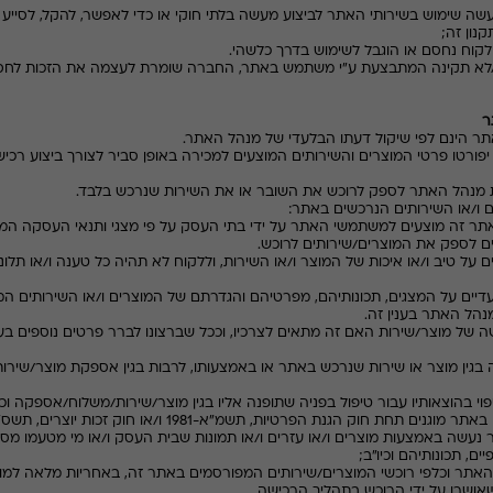
 חריגה/לא תקינה המתבצעת ע"י משתמש באתר, החברה שומרת לעצמה את הזכות ל
יפורטו פרטי המוצרים והשירותים המוצעים למכירה באופן סביר לצורך ביצוע ר
דיים על טיב ו/או איכות של המוצר ו/או השירות, וללקוח לא תהיה כל טענה ו/או תלו
לעדיים על המצגים, תכונותיהם, מפרטיהם והגדרתם של המוצרים ו/או השירותים ה
מנהל האתר בענין זה.
כישה של מוצר/שירות האם זה מתאים לצרכיו, וככל שברצונו לברר פרטים נוספים בע
תביעה בגין מוצר או שירות שנרכש באתר או באמצעותו, לרבות בגין אספקת מוצר/שירו
 נעשה באמצעות מוצרים ו/או עזרים ו/או תמונות שבית העסק ו/או מי מטעמו מס
ם, תכונותיהם וכיו"ב;
 האתר וכלפי רוכשי המוצרים/שירותים המפורסמים באתר זה, באחריות מלאה למוצ
אושרו על ידי הרוכש בתהליך הרכישה.