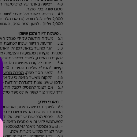
4.8 רכישה באתר של כרטיס/קוד דיגיטלי '
סכום שונה בכל מוצר.
4.9 רכישה באתר של מוצרי "שווה כסף", דהיינו מוצרים הנמכרים באתר שאינם כרטיס/קוד דיגיטלי '
2,000 ש"ח לכל חודש (גם אם ה
2,000 ש"ח) . למען הסר ספק, האמור בסעיף זה איננו חל על כרטיס/קוד דיגיטלי '
5. משלוח דיוור ותוכן שיווקי
5.1 משלוח הודעות על ידי מנהל האתר ו/או מי מטעמו ללקוחות האתר נעשים על מנת שהלקוחות יהיו מעודכנים בהצעות המתפרסמות באתר מעת לעת.
5.2 הודעות הדיוור ישלחו לכתובת הדואר האלקטרוני ו/או למספר הטלפון שנמסרו בעת ההרשמה לאתר ו/או במועד רכישה מוצר/שירות.
5.3 הנך מאשר בזאת למנהל האתר ו/או למי מטעמה לשלוח אליך הודעות דואר אלקטרוני ומסרוני
טכניות, סקירות מקצועיות והצעות למ
להעברת המידע לצורך מימוש מטרות א
5.4 ניתנת ללקוח האפשרות לבחור 
קישור "הסר"/ שליחת הסיפרה 10 להסרה, המופיעים בכל הודעת דיוור שנשלחת ללקוח, והן באמצעות פניה ישירה למנהל האתר.
5.5 למען הסר ספק,
הסרה מרשימת הת
5.6 הלקוח מאשר בזאת כי על אף ב
עדכון שאינן עונות להגדרת "הודעת פר
5.7 אם רצונך להפסיק לקבל הודעות
דרך
עמוד צור קשר
או למספר טל': 03-3737392 ולבקש להסירך מרשימת התפוצה.
6. מאגרי מידע
6.1 לצורך הרכישה באתר, ואבטחת האספקה של מוצרים ושירותים המפורסמים באתר, נדרש הלקוח למלא מספר פרטים שיאפשרו לקיים עמו קשר.
המדובר בפרטים הבאים: שם פרטי, שם
6.2 פרטי הרכישות שיבוצעו על ידי לקוחות
למשתמש ידוע והוא מסכים בזאת כי 
-
Swish
(מספר מאגר 700062747) וישמשו לצורך ניהול ותפעול אתר
ישיר לצורך מימוש מטרות אלה.