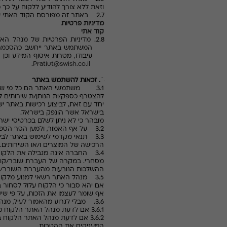
וזאת ללא צורך להודיע ללקוח על כך 
2.7 באתר זה מפורסם הקוד האתי של מנהל האתר ומדיניות הפרטיות של האתר בקישורים שלהלן:
מדיניות פרטיות
קוד אתי
2.8.
מדיניות הפרטיות של מנהל הא
המשתמש באתר ייחשב כהסכמה מלא
עיבודו, מטרות איסוף המידע וכן 
.
Pratiut@swish.co.il
3. זכאות להשתמש באתר
3.1 משתמשי האתר הם כל מי שמעו
להצטרף כספק/ית הנותן/ת שירותים ל
בישראל אשר הונפק בישראל.
מובהר כי לא ניתן לשלם בכרטיסי ישר
3.2 על אף האמור, ולמען הסר הספק יובהר, כי כל המשתמשים באתר (אפילו אם אינם לקוחות) יהיו כפופים להוראות תקנון זה.
3.3 תנאי מקדמי לשימוש באתר לב
הרכישה של המוצרים ו/או השירותים.
3.4 החברה אינה מגבילה את הלקוח
מסחרי. במקרה של העברת שובר/קוד די
ההשלכות הנובעות מהעברת השובר/קוד
3.5 מנהל האתר רשאי למנוע מלקוח
אם יהא סבור כי הלקוח עלול לסחור 
אף שומר לעצמו את הזכות, על פי שיקול
3.6. מבלי לגרוע מהאמור לעיל, מנהל האתר יהא רשאי למנוע מלקוח כלשהו לבצע רכישה במקרים הבאים:
3.6.1 אם לדעת מנהל האתר הלקוח מסר במתכוון פרטים שגויים;
3.6.2 אם לדעת מנהל האתר הלקו
המעניקים את ההטבות.