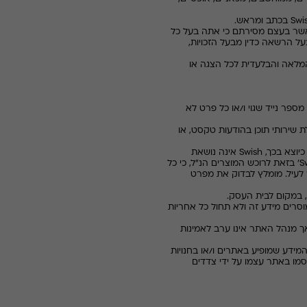
Swi
בכתב ומראש.
שר בעצם מסירתם כי אתה בעל כל
ל הרשאה כדין מבעל הזכויות,
המלאה והבלעדית לכל הצגה או
ספר נייד שגוי ו/או כל פרט לא
 שירותי תוכן בהודעות טקסט, או
יוצא בכך,
Swish
אינה נושאת
S
' בזאת לרוכש המוצרים הנ"ל, כי כל
 לעיל. מומלץ לבדוק את מפרט
, במקום לבית העסק.
רים מידע זה ולא תחול כל אחריות
אך מנהל האתר אינו ערב לאמינות
המידע שמופיע באתרים ו/או בחנויות
מו באתר עצמו על ידי צדדים