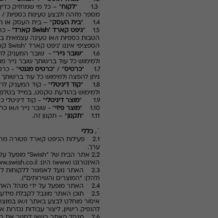
1.3
"
לקוח
" – כל מי שמחזיק כדין 
מספר מזהה ולבצע טעינות כספיות / ו
1.4 "
בית העסק
" – בית העסק או ה
1.5 "
גיפט קארד '
Swish
קארד'
- כר
הטבות כספיות ו/או טעינה עצמאית באמ
הספציפי איננו 'גיפט קארד '
Swish
קאר
1.6 "
שובר נייר
" - שובר המעניק לרו
ולמימוש כל עוד ברשותך שובר נייר מ
1.7 "
כרטיס
" / "
כרטיס מגנטי
" - כרט
ניתן להפצה ולמימוש כל עוד ברשותך 
1.8 "
קוד דיגיטלי
" - קוד המעניק לרו
ולמימוש בהודעת טקסט, במייל בטלפו
1.9 "
מוצר דיגיטלי
" - קוד דיגיטלי כ
1.10 "
מוצר פיזי
" - שובר נייר ו/או כ
1.11 "
תקנון
" – תקנון זה.
2. כללי
ערך.
2.2 אתר הבית של "
Swish
" מופעל על 
האינטרנט (
www
) הינו:
w.swish.co.il
2.3 האתר נועד לאפשר ללקוחות לקב
(להלן: "המוצרים והשירותים").
2.4 האתר מופעל על ידי מנהל האתר.
2.5 תוכן האתר מוגבל לקבלת מיד
איסור מוחלט לבצע באתר ו/או במוצרים
להנפיק רישיון, ליצור עבודות נגזרות
2.6 מנהל האתר רשאי לסגור את האת