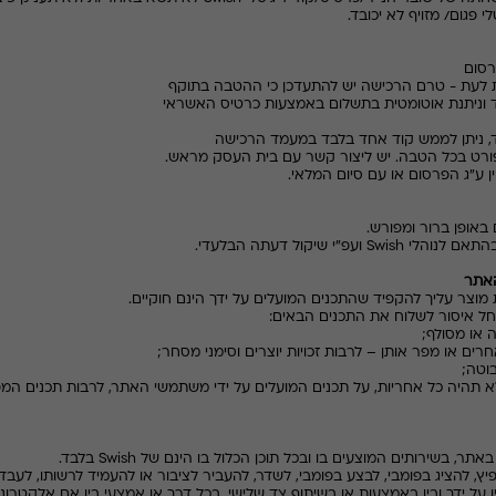
באופן ברור ומפורש.
בהתאם לנוהלי
Swish
ועפ"י שיקול דעתה הבלעדי.
 או מסולף;
אחרים או מפר אותן – לרבות זכויות יוצרים וסימני מסחר;
בוטה;
א תהיה כל אחריות, על תכנים המועלים על ידי משתמשי האתר, לרבות תכנים המפרי
Swish
בלבד.
הפיץ, להציג בפומבי, לבצע בפומבי, לשדר, להעביר לציבור או להעמיד לרשותו, לעבד, 
ן על ידך ובין באמצעות או בשיתוף צד שלישי, בכל דרך או אמצעי בין אם אלקטרוני