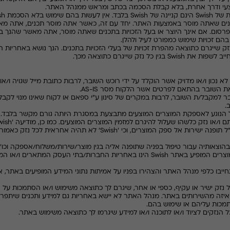
צעי ודרך אחרת, בלא קבלת הסכמה בכתב ומראש ממנהל האתר.
Swish
הינם קניינה של
Swish
בלבד. אין לעשות בהם שימוש בלא הסכמת
sh
נים שאתה מוסר באמצעות האתר. יחד עם זה, כאשר אתה מוסר תכנים, אתה מא
פרסום. אם אינך היוצר או בעל הזכויות בתכנים שאתה מוסר, אתה מאשר שהנך בע
ם זכויות שימוש כמפורט לעיל ולהלן.
ק שייגרם כתוצאה מהפרת זכויות של בעלי הזכויות בתכנים. הנך נושא באחריות 
חייב לשפות את
Swish
בגין כל נזק שייגרם כתוצאה מכך.
נכון ו/או מדויק אשר הוקלד על ידי רוכש השובר, לרבות כתובת מייל שגויה ו/או מ
 השובר בהתאם לפרטים אשר הלקוח מסר
AS-IS
.
מקבל/ת השובר, לרבות במקרים של סינון ע"י ספאם או לקוח שאינו מנוי לקבלת
.
 הנוגע לאספקת המוצרים המוצעים מתבצעת במסגרת היותה גורם מקשר בלבד. כ
 ו/או נזק כלשהו שעלול להיגרם למזמין המוצרים המוצעים. כמו כן, מודיעה '
wish
 תופנה ישירות אל ספק המוצרים, וכי '
Swish
' לא תהיה אחראית לכל נזק כאמור
הוצאותיה עבור טיפול בפניה שתופנה אליה בגין מוצר/שירות/משלוח/אספקה וכו'
Swish
הינו באחריות החברות/בתי העסק המתארים ו/או המוס
תחייבו כלפי מנהל האתר והצהירו בפניו על אמיתות נתוני המידע המופיעים באתר, 
ל נזק ישיר או עקיף, כספי או אחר, שיגרם לך כתוצאה משימוש ו/או הסתמכות על 
זה מהשירותים באתר. מנהל האתר לא יישא באחריות גם למידע ותכנים שיתפרס
מכות עליהם או שימוש בהם.