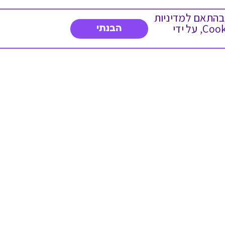
 ועוד, בהתאם למדיניות
הפרטיות. המשך גלישה באתר מהווה הסכמה לשימוש זה. באפשרותך לשנות את הגדרות ה- Cookies, על ידי
הבנתי
צרו איתנו קשר
03-5234754
א'-ה' 8:30-17:00
פנייה לשירות לקוחות
תו תקן בינלאומי המעיד
על רמת האמינות,
המקצועיות ואיכות
השירות.