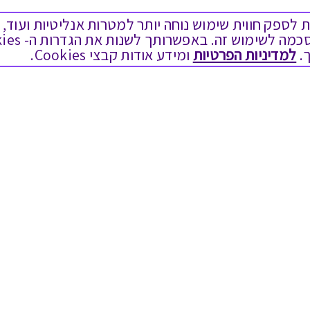
ים בקבצי Cookies על מנת לספק חווית שימוש נוחה יותר למטרות אנליטיות
.
למדיניות הפרטיות
ומידע אודות קבצי Cookies.
מגוון המתנות
שימושי
יום הולדת
בירור יתרה בגיפט קארד
לידות
שאלות נפוצות
תחרויות צוותיות
הצטרפות כספקים
תמריצים לסוכנים
תקנון האתר ותנאי שימוש
חגי תשרי
תקנון גיפט קארד
אירועי קיץ וחופשים
הקוד האתי
לידות
מדיניות פרטיות
אופנה ולייף סטייל
הסדרי נגישות
מסעדות ובתי קפה