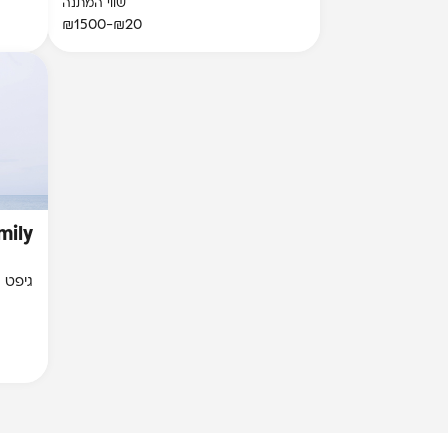
שווי המתנה
₪20-₪1500
mily
גיפט 