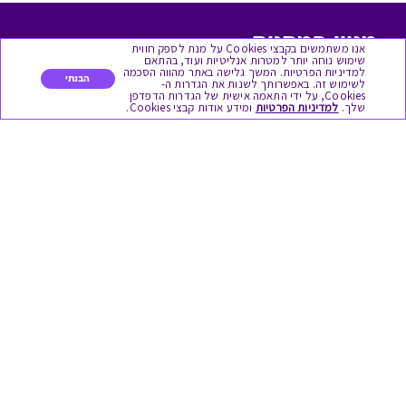
מגוון המתנות
אנו משתמשים בקבצי Cookies על מנת לספק חווית
שימוש נוחה יותר למטרות אנליטיות ועוד, בהתאם
למדיניות הפרטיות. המשך גלישה באתר מהווה הסכמה
יום הולדת
הבנתי
לשימוש זה. באפשרותך לשנות את הגדרות ה-
Cookies, על ידי התאמה אישית של הגדרות הדפדפן
שלך.
למדיניות הפרטיות
ומידע אודות קבצי Cookies.
לידות
תחרויות צוותיות
אירועי קיץ וחופשים
תמריצים לסוכנים
חגי תשרי
לידות
אופנה ולייף סטייל
מסעדות ובתי קפה
שימושי