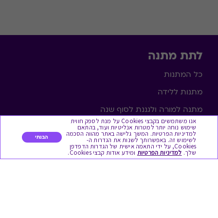
לתת מתנה
כל המתנות
מתנות ללידה
מתנה למורה ולגננת לסוף שנה
אנו משתמשים בקבצי Cookies על מנת לספק חווית
שימוש נוחה יותר למטרות אנליטיות ועוד, בהתאם
מסעדות ובתי קפה
למדיניות הפרטיות. המשך גלישה באתר מהווה הסכמה
הבנתי
לשימוש זה. באפשרותך לשנות את הגדרות ה-
ארוחות בוקר
Cookies, על ידי התאמה אישית של הגדרות הדפדפן
שלך.
למדיניות הפרטיות
ומידע אודות קבצי Cookies.
יקבים ומבשלות
צימרים ובתי מלון
בילוי בספא
מופעים והצגות