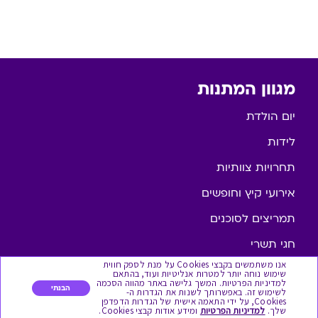
מגוון המתנות
יום הולדת
לידות
תחרויות צוותיות
אירועי קיץ וחופשים
תמריצים לסוכנים
חגי תשרי
אנו משתמשים בקבצי Cookies על מנת לספק חווית
לידות
שימוש נוחה יותר למטרות אנליטיות ועוד, בהתאם
למדיניות הפרטיות. המשך גלישה באתר מהווה הסכמה
הבנתי
לשימוש זה. באפשרותך לשנות את הגדרות ה-
אופנה ולייף סטייל
Cookies, על ידי התאמה אישית של הגדרות הדפדפן
שלך.
למדיניות הפרטיות
ומידע אודות קבצי Cookies.