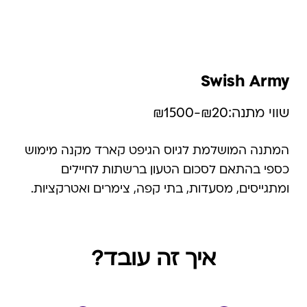
Swish Army
שווי מתנה:
₪20-₪1500
המתנה המושלמת לגיוס הגיפט קארד מקנה מימוש
כספי בהתאם לסכום הטעון ברשתות לחיילים
ומתגייסים, מסעדות, בתי קפה, צימרים ואטרקציות.
ברשתות השיווק הכרטיס כולל כפל מבצעים והנחות
למעט: חנויות עודפים, הנחת מועדון, מגבלות הרשת
וצבירת נקודות של בית העסק.. השימוש בגיפט
איך זה עובד?
קארד הוא רב פעמי עד סיום היתרה.