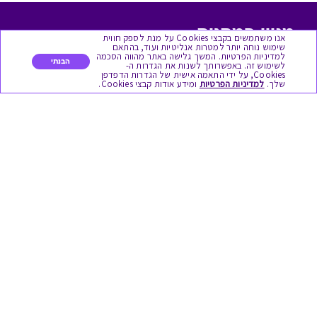
מגוון המתנות
אנו משתמשים בקבצי Cookies על מנת לספק חווית
שימוש נוחה יותר למטרות אנליטיות ועוד, בהתאם
למדיניות הפרטיות. המשך גלישה באתר מהווה הסכמה
יום הולדת
הבנתי
לשימוש זה. באפשרותך לשנות את הגדרות ה-
Cookies, על ידי התאמה אישית של הגדרות הדפדפן
שלך.
למדיניות הפרטיות
ומידע אודות קבצי Cookies.
לידות
תחרויות צוותיות
אירועי קיץ וחופשים
תמריצים לסוכנים
חגי תשרי
לידות
אופנה ולייף סטייל
מסעדות ובתי קפה
שימושי