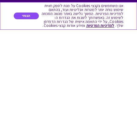
אנו משתמשים בקבצי Cookies על מנת לספק חווית
מסעדות ובתי קפה
שימוש נוחה יותר למטרות אנליטיות ועוד, בהתאם
למדיניות הפרטיות. המשך גלישה באתר מהווה הסכמה
הבנתי
לשימוש זה. באפשרותך לשנות את הגדרות ה-
Cookies, על ידי התאמה אישית של הגדרות הדפדפן
שלך.
למדיניות הפרטיות
ומידע אודות קבצי Cookies.
שימושי
בירור יתרה בגיפט קארד
שאלות נפוצות
הצטרפות כספקים
תקנון האתר ותנאי שימוש
תקנון גיפט קארד
הקוד האתי
מדיניות פרטיות
הסדרי נגישות
צרו איתנו קשר