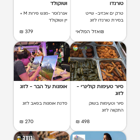
טורנדו
ושוקולד
טרק ים אכזיב- שייט
אנרג'וסר -מגש פירות M +
בסירת טורנדו לזוג
יין ושוקולד
₪אזל המלאי
379 ₪
סיור טעימות קולינרי -
אומנות על הבר - לזוג
לזוג
סיור וטעימות בשוק
סדנת אומנות בפאב לזוג
התקווה לזוג
270 ₪
498 ₪