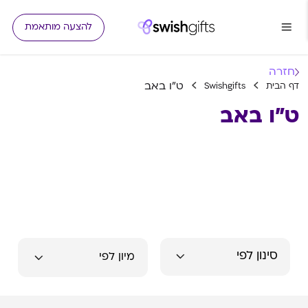
להצעה מותאמת
חזרה
ט"ו באב
דף הבית
Swishgifts
ט"ו באב
סינון לפי