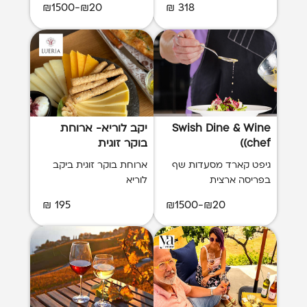
₪20-₪1500
318 ₪
Swish Dine & Wine
יקב לוריא- ארוחת
(chef)
בוקר זוגית
גיפט קארד מסעדות שף
ארוחת בוקר זוגית ביקב
בפריסה ארצית
לוריא
195 ₪
₪20-₪1500