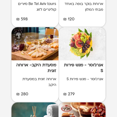
ארוחת בוקר בופה באחד
Be Tel Aviv tours סיורים
מבתי המלון
קולינרים לזוג
598 ₪
120 ₪
אנרג'וסר - מגש פירות
מסעדת היקב- ארוחה
S
זוגית
אנרג'וסר - מגש פירות S
ארוחה זוגית במסעדת
היקב
280 ₪
279 ₪