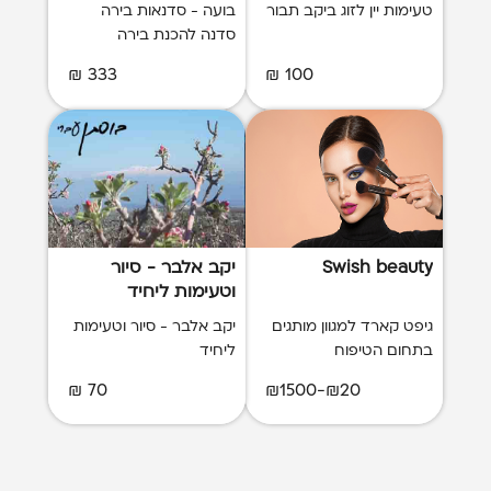
טעימות יין לזוג ביקב תבור
בועה - סדנאות בירה
סדנה להכנת בירה
333 ₪
100 ₪
Swish beauty
יקב אלבר - סיור
וטעימות ליחיד
גיפט קארד למגוון מותגים
יקב אלבר - סיור וטעימות
בתחום הטיפוח
ליחיד
70 ₪
₪20-₪1500