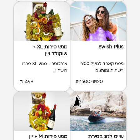
Swish Plus
מגש פירות XL +
שוקולד ויין
גיפט קארד למעל 900
אנרג'וסר - מגש XL פררו
רשתות ומותגים
רושה ויין
499 ₪
₪20-₪1500
שייט לזוג בסירת
מגש פירות M + יין