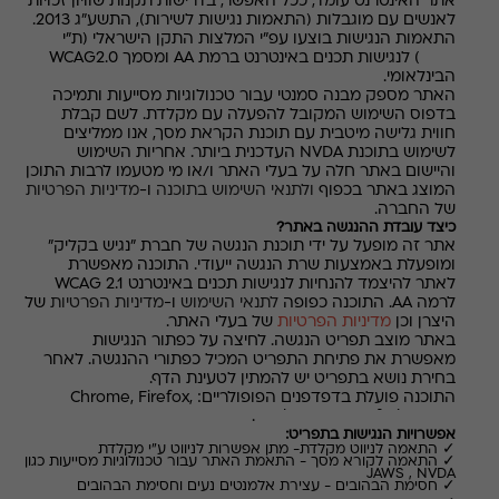
אתר האינטרנט עומד, ככל האפשר, בדרישות תקנות שוויון זכויות
לאנשים עם מוגבלות (התאמות נגישות לשירות), התשע"ג 2013.
התאמות הנגישות בוצעו עפ"י המלצות התקן הישראלי (ת"י
5568) לנגישות תכנים באינטרנט ברמת AA ומסמך WCAG2.0
הבינלאומי.
האתר מספק מבנה סמנטי עבור טכנולוגיות מסייעות ותמיכה
בדפוס השימוש המקובל להפעלה עם מקלדת. לשם קבלת
חווית גלישה מיטבית עם תוכנת הקראת מסך, אנו ממליצים
לשימוש בתוכנת NVDA העדכנית ביותר. אחריות השימוש
והיישום באתר חלה על בעלי האתר ו/או מי מטעמו לרבות התוכן
המוצג באתר בכפוף
ולתנאי השימוש בתוכנה
ו-
מדיניות הפרטיות
של החברה.
כיצד עובדת ההנגשה באתר?
אתר זה מופעל על ידי תוכנת הנגשה של חברת "נגיש בקליק"
ומופעלת באמצעות שרת הנגשה ייעודי. התוכנה מאפשרת
לאתר להיצמד להנחיות לנגישות תכנים באינטרנט WCAG 2.1
לרמה AA. התוכנה כפופה
לתנאי השימוש
ו-
מדיניות הפרטיות
של
היצרן וכן
מדיניות הפרטיות
של בעלי האתר.
באתר מוצב תפריט הנגשה. לחיצה על כפתור הנגישות
מאפשרת את פתיחת התפריט המכיל כפתורי ההנגשה. לאחר
בחירת נושא בתפריט יש להמתין לטעינת הדף.
התוכנה פועלת בדפדפנים הפופולריים: Chrome, Firefox,
Explorer 10+, Safari, Opera.
אפשרויות הנגישות בתפריט:
✓
התאמה
לניווט
מקלדת
-
מתן
אפשרות
לניווט
ע
"
י
מקלדת
✓
התאמה
לקורא
מסך
-
התאמת
האתר
עבור
טכנולוגיות
מסייעות
כגון
JAWS , NVDA
✓
חסימת
הבה
ובים - עצירת אלמנטים נעים וחסימת הבהובים