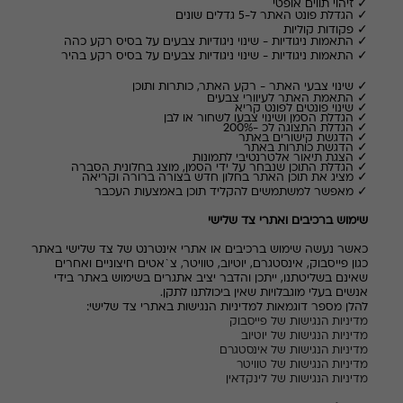
✓
זיהוי תווים אופטי
✓
הגדלת
פונט
האתר
ל
-5
גדלים
שונים
✓
פקודות קוליות
✓
התאמות
ניגודיות
-
שינוי
ניגודיות
צבעים על בסיס רקע כהה
✓
התאמות
ניגודיות
-
שינוי
ניגודיות
צבעים על בסיס רקע בהיר
✓
שינוי צבעי האתר - רקע האתר, כותרות ותוכן
✓
התאמת
האתר
לעיוורי
צבעים
✓
שינוי
פונטים
לפונט קריא
✓
הגדלת
הסמן
ושינוי
צבעו
לשחור
או
לבן
✓
הגדלת
התצוגה
לכ
-200%
✓
הדגשת
קישורים
באתר
✓
הדגשת כותרות באתר
✓
הצגת
תיאור
אלטרנטיבי
לתמונות
✓
הגדלת התוכן שנבחר על ידי הסמן, מוצג בחלונית הסברה
✓
מציג את תוכן האתר בחלון חדש בצורה ברורה וקריאה
✓
מאפשר למשתמשים להקליד תוכן באמצעות העכבר
שימוש ברכיבים ואתרי צד שלישי
כאשר נעשה שימוש ברכיבים או אתרי אינטרנט של צד שלישי באתר
כגון פייסבוק, אינסטגרם, יוטיוב, טוויטר, צ`אטים חיצוניים ואחרים
שאינם בשליטתנו, ייתכן והדבר יציב אתגרים בשימוש באתר בידי
אנשים בעלי מוגבלויות שאין ביכולתנו לתקן.
להלן מספר דוגמאות למדיניות הנגישות באתרי צד שלישי:
מדיניות הנגישות של פייסבוק
מדיניות הנגישות של יוטיוב
מדיניות הנגישות של אינסטגרם
מדיניות הנגישות של טוויטר
מדיניות הנגישות של לינקדאין