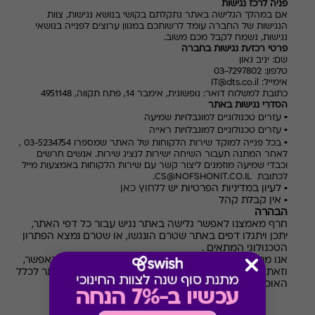
פניה לרכז נגישות
אם במהלך הגלישה באתר נתקלתם בקושי בנושא נגישות, צוות
הנגישות של החברה עומד לרשותכם במגוון ערוצים לפנייה בנושאי
נגישות, נשמח לקבל מכם משוב.
פרטי רכז/ת נגישות בחברה
שם: יניב גאון
טלפון: 03-7297802
אימייל:
IT@dts.co.il
כתובת למשלוח דואר: נופשונית, אימבר 14, פתח תקווה, 4951148
הסדרי נגישות באתר
▪ עזרים טכנולוגיים למוגבלויות שמיעה
▪ עזרים טכנולוגיים למוגבלויות ראייה
▪ בכל פנייה למוקד שירות הלקוחות של האתר שמספרו 03-5234754 ,
לאחר המתנה תעבור השיחה ישירות לנציג שירות. אנשים חרשים
וכבדי שמיעה מוזמנים ליצור קשר עם שירות הלקוחות באמצעות מייל
לכתובת
CS@NOFSHONIT.CO.IL
.
לעיון במדיניות הפרטיות יש
ללחוץ כאן
▪
אין קבלת קהל
▪
הבהרה
חרף מאמצנו לאפשר גלישה באתר נגיש עבור כל דפי האתר,
יתכן ויתגלו דפים באתר שטרם הונגשו, או שטרם נמצא הפתרון
הטכנולוגי המתאים .
אנו ממשיכים במאמצים לשפר את נגישות האתר, ככל האפשר,
וזאת מתוך אמונה ומחויבות מוסרית לאפשר שימוש באתר לכלל
האוכלוסייה לרבות אנשים עם מוגבלויות.