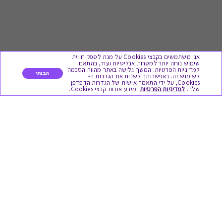
אנו משתמשים בקבצי Cookies על מנת לספק חווית
שימוש נוחה יותר למטרות אנליטיות ועוד, בהתאם
למדיניות הפרטיות. המשך גלישה באתר מהווה הסכמה
הבנתי
לשימוש זה. באפשרותך לשנות את הגדרות ה-
Cookies, על ידי התאמה אישית של הגדרות הדפדפן
לתת מתנה
שלך.
למדיניות הפרטיות
ומידע אודות קבצי Cookies.
כל המתנות
מתנות ללידה
מתנה למורה ולגננת לסוף שנה
מסעדות ובתי קפה
ארוחות בוקר
יקבים ומבשלות
צימרים ובתי מלון