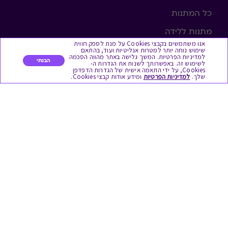
כל המתנות
מתנות ללידה
אנו משתמשים בקבצי Cookies על מנת לספק חווית
שימוש נוחה יותר למטרות אנליטיות ועוד, בהתאם
מתנה למורה ולגננת לסוף שנה
למדיניות הפרטיות. המשך גלישה באתר מהווה הסכמה
הבנתי
לשימוש זה. באפשרותך לשנות את הגדרות ה-
מסעדות ובתי קפה
Cookies, על ידי התאמה אישית של הגדרות הדפדפן
שלך.
למדיניות הפרטיות
ומידע אודות קבצי Cookies.
ארוחות בוקר
יקבים ומבשלות
צימרים ובתי מלון
בילוי בספא
מופעים והצגות
אופנה ולייף סטייל
מתנות לראש השנה
גיפט קארד