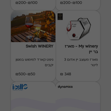
₪100-₪200
₪100-₪200
My winery - מארז
Swish WINERY
בר יין
מארז מעוצב יין אדום 3
גיפט קארד למימוש במגוון
ליטר
יקבים
₪50-₪500
348 ₪