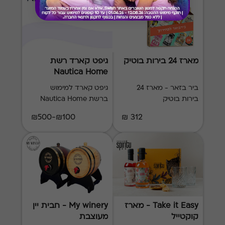
מארז 24 בירות בוטיק
גיפט קארד רשת
Nautica Home
Button
ביר בזאר - מארז 24
גיפט קארד למימוש
בירות בוטיק
ברשת Nautica Home
במגוון סניפים בפריסה
₪100-₪500
312 ₪
ארצית, כולל כפל
מבצעים והנחות סוף עונה
Take it Easy - מארז
My winery - חבית יין
קוקטייל
מעוצבת