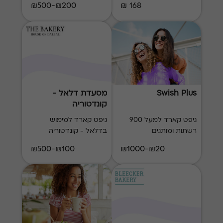
₪200-₪500
168 ₪
Swish Plus
מסעדת דלאל -
קונדטוריה
גיפט קארד למעל 900
גיפט קארד למימוש
רשתות ומותגים
בדלאל - קונדטוריה
₪100-₪500
₪20-₪1000