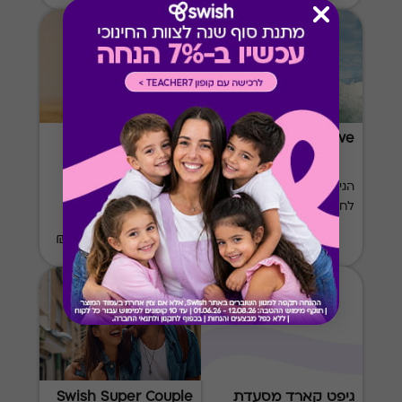
Swish Army
Swish Active
הגיפט קארד המושלם
גיפט קארד שישמח כל
לחובבי ספורט ובריאות
חייל.ת לקראת גיוס
₪20-₪500
₪20-₪500
גיפט קארד מסעדת
Swish Super Couple