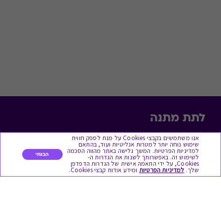
לתת מתנה
אנו משתמשים בקבצי Cookies על מנת לספק חווית
כל המתנות
שימוש נוחה יותר למטרות אנליטיות ועוד, בהתאם
למדיניות הפרטיות. המשך גלישה באתר מהווה הסכמה
מתנות ללידה
הבנתי
לשימוש זה. באפשרותך לשנות את הגדרות ה-
Cookies, על ידי התאמה אישית של הגדרות הדפדפן
שלך.
למדיניות הפרטיות
ומידע אודות קבצי Cookies.
מתנה למורה ולגננת לסוף שנה
מסעדות ובתי קפה
ארוחות בוקר