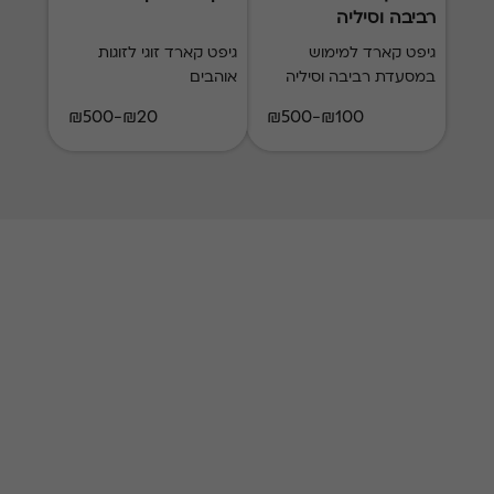
רביבה וסיליה
Button
גיפט קארד למימוש
גיפט קארד זוגי לזוגות
במסעדת רביבה וסיליה
אוהבים
₪20-₪500
₪100-₪500