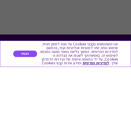
אנו משתמשים בקבצי Cookies על מנת לספק חווית
לתת מתנה
שימוש נוחה יותר למטרות אנליטיות ועוד, בהתאם
למדיניות הפרטיות. המשך גלישה באתר מהווה הסכמה
הבנתי
לשימוש זה. באפשרותך לשנות את הגדרות ה-
כל המתנות
Cookies, על ידי התאמה אישית של הגדרות הדפדפן
שלך.
למדיניות הפרטיות
ומידע אודות קבצי Cookies.
מתנות ללידה
מתנה למורה ולגננת לסוף שנה
מסעדות ובתי קפה
ארוחות בוקר
יקבים ומבשלות
צימרים ובתי מלון