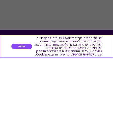
אנו משתמשים בקבצי Cookies על מנת לספק חווית
לתת מתנה
שימוש נוחה יותר למטרות אנליטיות ועוד, בהתאם
למדיניות הפרטיות. המשך גלישה באתר מהווה הסכמה
הבנתי
לשימוש זה. באפשרותך לשנות את הגדרות ה-
כל המתנות
Cookies, על ידי התאמה אישית של הגדרות הדפדפן
שלך.
למדיניות הפרטיות
ומידע אודות קבצי Cookies.
מתנות ללידה
מתנה למורה ולגננת לסוף שנה
מסעדות ובתי קפה
ארוחות בוקר
יקבים ומבשלות
צימרים ובתי מלון