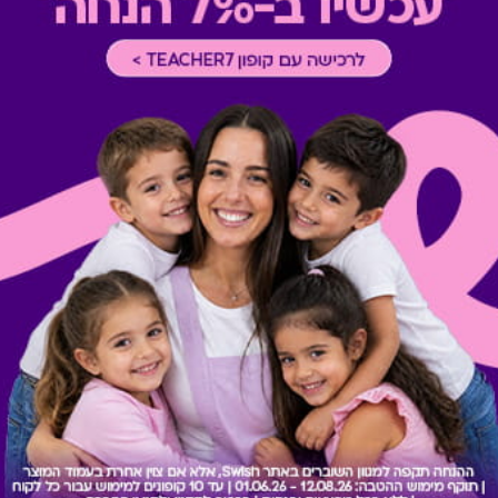
ריחה ל-5 משתתפים
גיפט קארד מסעדת נונו מ
חה ל-5 משתתפים
גיפט קארד למימוש במסעדת נונו מ
₪100-₪500
650 ₪
Swish 
חדרי בריחה ל-4 משתתפים
ושלמת לנערות ולנערים
חדרי בריחה ל-4 משתתפים