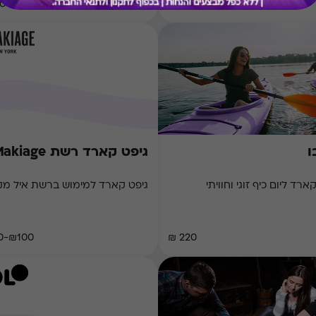
 ₪
₪50-₪500
ו
גיפט קארד רשת Il Makiage
ארד ליום כיף זוגי וחוויתי
גיפט קארד למימוש ברשת איל מקי
₪100-₪300
220 ₪