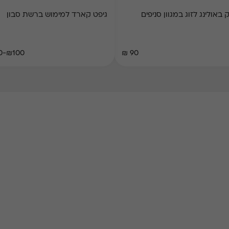
אולינג לזוג במגוון סניפים
גיפט קארד למימוש ברשת סבון
₪100-₪200
90 ₪