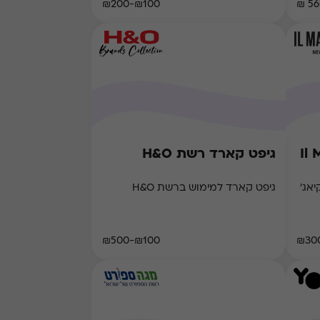
₪100-₪200
560
גיפט קארד רשת H&O
אג'
גיפט קארד למימוש ברשת H&O
₪100-₪500