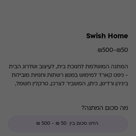
Swish Home
₪50-₪500
המתנה המושלמת לחנוכת בית, לעיצוב ושדרוג הבית
- גיפט קארד למימוש במגוון רשתות וחנויות מובילות
ביניהן ורדינון, כיתן, המשביר לצרכן, טרקלין חשמל,
פוקס הום, גולף אנד קו ושקם אלקטריק. הכרטיס
כולל כפל מבצעים והנחות למעט: חנויות עודפים,
מה סכום המתנה?
הנחת מועדון, מגבלות הרשת וצבירת נקודות של בית
העסק.