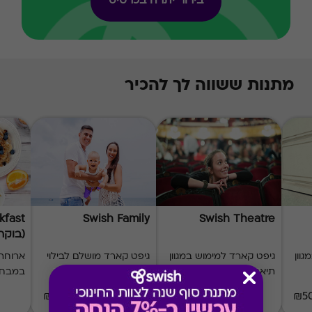
בירור יתרה בכרטיס
מתנות ששווה לך להכיר
kfast
Swish Family
Swish Theatre
(בוקר 10
וון
גיפט קארד למימוש במגוון
גיפט קארד מושלם לבילוי
ארוחת 
תיאטראות
משפחתי
במבחר
₪20-₪500
₪50-₪500