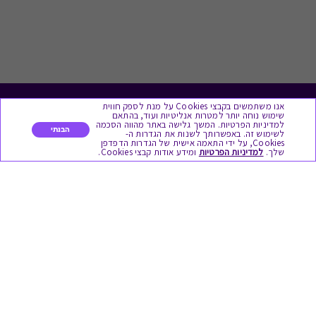
אנו משתמשים בקבצי Cookies על מנת לספק חווית
לתת מתנה
שימוש נוחה יותר למטרות אנליטיות ועוד, בהתאם
למדיניות הפרטיות. המשך גלישה באתר מהווה הסכמה
הבנתי
לשימוש זה. באפשרותך לשנות את הגדרות ה-
כל המתנות
Cookies, על ידי התאמה אישית של הגדרות הדפדפן
שלך.
למדיניות הפרטיות
ומידע אודות קבצי Cookies.
מתנות ללידה
מתנה למורה ולגננת לסוף שנה
מסעדות ובתי קפה
ארוחות בוקר
יקבים ומבשלות
צימרים ובתי מלון