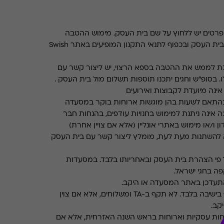
רטים יש ללחוץ על שם בית העסק. מימוש ההטבה
בכפוף לתנאים והגבלות באתר בית העסק ובכפוף לתנאי התקנון המופיעים באתר Swish
ת לממש את ההטבה בספא הרצוי, יש ליצור קשר עם
. בסופ"ש וחגים יתכנו תוספות תשלום מול בית העסק .
ינה מיועדת לקבוצות ואירועים
התאם לשעות בהן מוגשות ארוחות בוקר במסעדה
 אינה ניתנת למימוש בחנויות עודפים, בהנחות חבר
ן ו/או מימוש באתרי אונליין (אלא אם צויין אחרת)
 להשתנות מעת לעת, מומלץ ליצור קשר עם בית העסק
פי הצהרת בית העסק ובאחריותו בלבד. במסעדות
ה בחגי ישראל.
תעדכן באתר המסעדה או היקב.
תקף בישיבה בלבד. לא תקף ב-TA ומשלוחים, אלא אם צוין
קב.
חות עסקיות וארוחות בראש השנה האזרחית, אלא אם