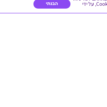
הפרטיות. המשך גלישה באתר מהווה הסכמה לשימוש זה. באפשרותך לשנות את הגדרות ה- Cookies, על ידי
הבנתי
דברו איתנו
03-3737392
א'-ה' 9:00-17:00
פנייה לשירות לקוחות
תו תקן בינלאומי המעיד
על רמת האמינות,
המקצועיות ואיכות
השירות.