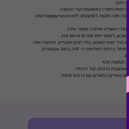
ו היקב.
את הטיפ (תשר) באמצעות קוד ההטבה.
ההטבה אינה תקפה למבצעים, ללא happy hours ואינה
רי האונליין מחייבת מספר CVV
שבוע, למעט ימים סגורים או אם צויין.
ש בכל ימות השבוע, כולל חגים ומועדים. ההטבה אינה
אינה תקפה בהזמנת סרטי תלת מימד, כרטיס לאולמות ה- VIP, ביזנס, אקספרס,
ת.
י הסינמה סיטי
ום בוחרים בתשלום עם כרטיס מתנה.