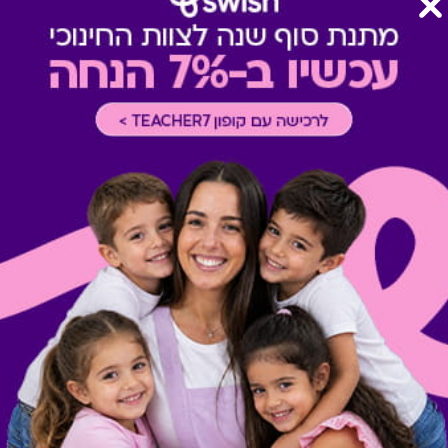
צוין אחרת במדיניות המסעדה א
תשלום תשר
-
לא ניתן לשלם 
מבצעים במסעדות/יקבים
-
כוללת 10% הנחה לתושבי אילת
רכישה אונליין
-
רכישה בחלק מאת
תרבות
-
ניתן לממש בכל ימות ה
אופן מימוש בקולנוע
-
ניתן לממ
מופעים, הצגות והקרנות מיוחדו
הכרטיס אינו ניתן למימוש במזנונ
חדש! ניתן לשלם באתר Swish באמצעות כרטיס/ קוד דיגיטלי.
רק בוחרים מוצר ובעמוד התשל