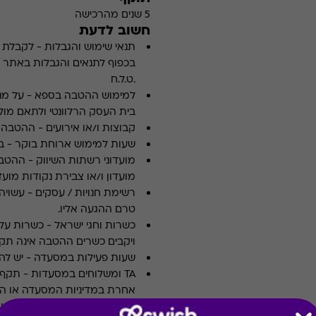
5 שנים מהרכישה
חשוב לדעת
תנאי שימוש והגבלות
-
לקבלת פ
.ט.ל.ח
למימוש ההטבה בספא
-
על מנ
בית העסק הרלוונטי ולתאם מולו
קבוצות ו/או אירועים
-
ההטבה א
שעות למימוש ארוחת בוקר
-
ב
מועדוני רשתות השיווק
-
ההטבה
מועדון ו/או צבירת נקודות מועדו
רשימת חנויות / עסקים
-
עשויה
טרם ההגעה אליו.
כשרות וחגי ישראל
-
כשרות על 
ויקבים כשרים ההטבה אינה תקפ
שעות פעילות במסעדה
-
יש לה
TA ומשלוחים במסעדות
-
אחרת במדיניות המסעדה או הי
ארוחות עסקיות
-
לא כולל ארו