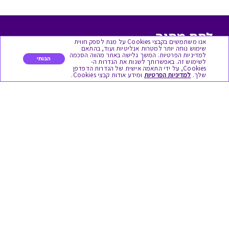
לתת מתנה
אנו משתמשים בקבצי Cookies על מנת לספק חווית
שימוש נוחה יותר למטרות אנליטיות ועוד, בהתאם
למדיניות הפרטיות. המשך גלישה באתר מהווה הסכמה
כל המתנות
הבנתי
לשימוש זה. באפשרותך לשנות את הגדרות ה-
Cookies, על ידי התאמה אישית של הגדרות הדפדפן
שלך.
למדיניות הפרטיות
ומידע אודות קבצי Cookies.
מתנות ללידה
מתנה למורה ולגננת לסוף שנה
מסעדות ובתי קפה
ארוחות בוקר
יקבים ומבשלות
צימרים ובתי מלון
בילוי בספא
מופעים והצגות
אופנה ולייף סטייל