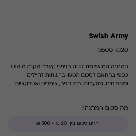
Swish Army
₪20-₪500
המתנה המושלמת לגיוס הגיפט קארד מקנה מימוש
כספי בהתאם לסכום הטעון ברשתות לחיילים
ומתגייסים, מסעדות, בתי קפה, צימרים ואטרקציות.
ברשתות השיווק הכרטיס כולל כפל מבצעים והנחות
למעט: חנויות עודפים, הנחת מועדון, מגבלות הרשת
מה סכום המתנה?
וצבירת נקודות של בית העסק.. השימוש בגיפט
קארד הוא רב פעמי עד סיום היתרה.