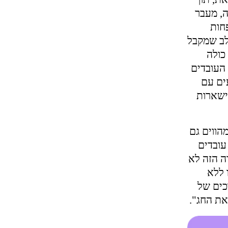
ה, מעבר
פחות
לב שמקבל
כולה
 העובדים
ים עם
ישארות
הווים גם
עובדים
ה הזה לא
 ללא
כים של
את החג".