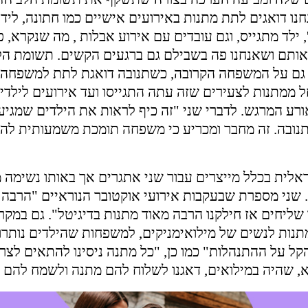
חנו דואגים לתת מתנות באירועים אישיים כמו חתונה, ליד
, ילד מתגייס, וגם עובדים עם אירוע אבלות , מה שנקרא, 
ותם ושאנחנו פה בשבילם גם ברגעים הקשים. תשומת ה
 גם על המשפחה הקרובה, כשתנובה דואגת לתת למשפחה 
 ממתנות לצעירים שזה עתה התגייסו ועד אירועים לילדי
ורע המרגש. לדברי שני "זה כיף לראות את הילדים שמגיע
נובה. זה מחבר ומכריע כי משפחה תומכת משמעותית לה
אלית בכלל מייצרים עבור שני אתגרים אך באותו נשימה מ
. שני מספרת שבעקבות אירועי אוקטובר הנוראיים "הרבה 
שליחים אז חילקנו הרבה מאוד מתנות בדיגיטל". גם במקר
מתנות לנשים של מילואימניקים, למשפחות שהילדים נותרו
קל על ההתנהלות" כמו כן, "כל מתנה ניסינו להתאים לצר
א, שהיה במילואים, דאגנו לשלוח להם מתנה ולשמח להם 