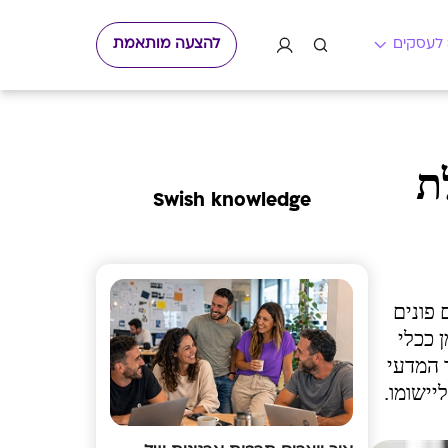
להצעה מותאמת
ת
Swish knowledge
 פונים
 ככלי
 המדעי
יישומו.