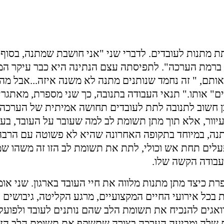
מתנות לעובדים. לדברי שני "אני חושבת שמתנה, בסוף,
 ברמת הערכה". לתפיסתה עצם הנתינה היא כבר עיקר ה
ותם, " זה נחמד שנותנים מתנה לא משנה איזה...אבל מה
ם" אותו." תנאי העבודה בתנובה, כך שני מספרת, מאתגרי
ולכן חשוב לתנובה לתת לעובדים תחושה אמיתית של הערכה.
וור, אלא תוך מתן תשומת לב למה שעובר על העובד, בעב
נה, במיוחד בתקופה האחרונה שהיא לא פשוטה עם הרבה 
פעלים תחת אש וכולי, לתת את תשומת לב הזו זה משהו ש
עבודה הקשה שלו.
פרת כיצד מתן מתנות מלווה את חיי העובד בארגון. שני או
 בכל אירועי החיים המקצועיים, מרגע הקליטה, גיבושים 
ך דואגים להנכיח את תשומת הלב שהם נותנים לעובד ולפועלו
דים שלה ומביעה הערכה בצורה שתשקף את תשומת הלב הזא