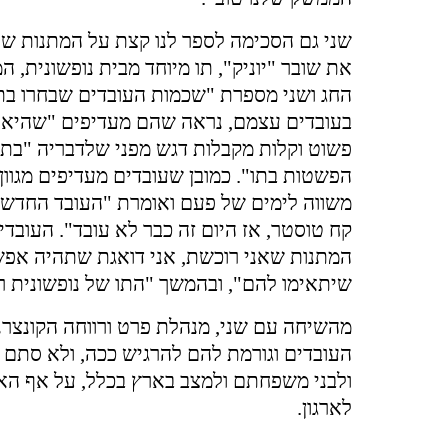
שני גם הסכימה לספר לנו קצת על המתנות שה
את שובר "יוניק", תו מיוחד מבית נופשונית, ה
החג ושני מספרת "שכמות העובדים שבחרו בת
בעובדים עצמם, נראה שהם מעדיפים "שהיא ת
פשוט וקלות מקבלות דגש מפני שלדבריה "בתנו
הפשטות בתו". כמובן שעובדים מעדיפים מגוון
משווה לימים של פעם ואומרת "העובד החדש מ
קח טוסטר, אז היום זה כבר לא עובד". העוב
המתנות שאני רוכשת, אני דואגת שתהיה אפשר
שיתאימו להם", ובהמשך "התו של נופשונית ר
מהשיחה עם שני, מנהלת פרט ורווחה הקונצרנ
העובדים וגורמת להם להרגיש ככה, ולא סתם 
ולבני משפחתם ולמצב בארץ בכלל, על אף הא
לארגון.