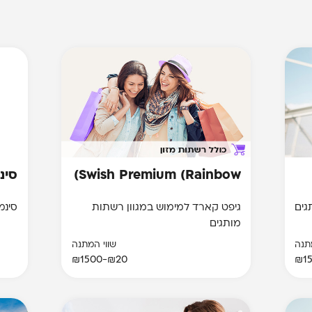
Swish Premium (Rainbow)
סינמה
גיפט קארד למימוש במגוון רשתות
סינמה ס
מותגים
תנה
שווי המתנה
₪20-₪1500