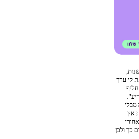
נות,
ת לי ערך
חליף.
יע".
 מבלי
 אין
חורי
 כך ולכן