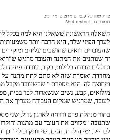
צוות מגוון של עובדים מרוצים ומחייכים
תמונה מ-
Shutterstock
השאלה הראשונה ששאלנו היא למה בכלל לתת 
לערך הפיזי שלה, היא הרבה יותר משמעותית
שהעובדים רואים שחושבים עליהם ומוקירים א
זה שנותנים את המתנה והעובד מרגיש ש"רואי
וכוללים עבודה בלילות, בקור, עובדה פיזית 
מחדדת ואומרת שזה לא סתם לתת מתנה על עי
ומחוצה לה. היא מספרת " שכשעובד מקבל מת
מילואים, קבע, נשים שנשארות לבד בבית, מ
לעובד, שמרגיש שמקום העבודה מעריך את ה
בתור מנהלת פרט ורווחה לארגון גדול, שני מס
שתנובה "מלווים את העובד עם מתנות והוקרות
לברייק, ימי הולדת, חגים, שי וותק וכולי" וכ
שני פירטה לנו כיצד תנובה מתעניינת בעוב