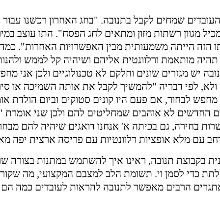
עובדים שמחים לקבל בתנובה. "בחג האחרון רכשנו עבור 
מכיל מגוון רשתות מזון ומתאים לחג הפסח". התו עוצב במיו
ו הזה הייתה משמעותית מבין האפשרויות האחרות". כמדו
היה מותאמת ורלוונטית אליהם ושיהיה קל לממש ולהנות
בה יש מגזרים שונים וחלקם לא טכנולוגיים ולכן אני מח
 ולא, לפי דבריה "להמשיך לקבל את אותה השמיכה או סיר
חפש לבחור, אם פעם היו קונים סטוקים וביום הולדת או
דים החדשים לא אוהבים שמחליטים להם ולכן שני אומרת "
ות בחירה, גם בכיתה א' אנחנו דואגים שיהיה להם מבחר
חב עם מלא אופציות רלוונטיות עם פריסה ארצית יפה מאו
ית בקבוצת תנובה, ראינו איך להשתמש במתנות בצורה ש
לתת כדי לסמן וי. תשומת הלב למצבם המקצועי, מה שקור
תגרים הרבים מאפשר לתנובה להראות לעובדים כמה הם 