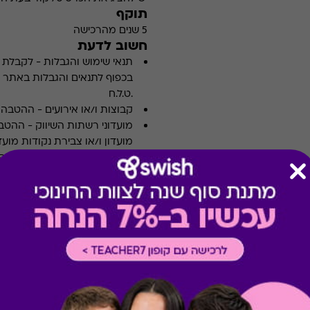
תוקף
5 שנים מהרכישה
חשוב לדעת
תנאי שימוש והגבלות
-
לקבלת פ
.ט.ל.ח
קבוצות ו/או אירועים
-
ההטבה א
מועדוני רשתות השיווק
-
ההטבה
מועדון ו/או צבירת נקודות מועדו
רשימת חנויות / עסקים
-
עשויה
טרם ההגעה אליו.
רכישה אונליין
-
רכישה בחלק מאת
מימוש ההטבה בכפוף לתנאים 