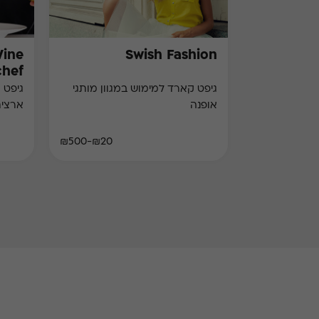
Wine
Swish Fashion
chef)
גיפט קארד למימוש במגוון מותגי
גיפט 
אופנה
ארצי
₪20-₪500