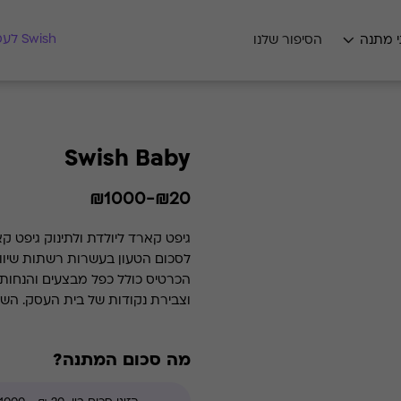
מצאו לי מתנה
Swish לעסקים
י מתנה
הסיפור שלנו
Swish Baby
₪20-₪1000
גיפט קארד 
לסכום הטעון בעשרות רשתות שיוו
הכרטיס כולל כפל מבצעים והנחות 
וצבירת נקודות של בית העסק. השי
ההטבה איננה כוללת מימוש בחנויות
מועדון ו/או מימוש באתרי אונליין (
מה סכום המתנה?