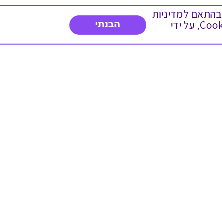
 ועוד, בהתאם למדיניות
הפרטיות. המשך גלישה באתר מהווה הסכמה לשימוש זה. באפשרותך לשנות את הגדרות ה- Cookies, על ידי
הבנתי
דברו איתנו
03-3737392
א'-ה' 9:00-17:00
פנייה לשירות לקוחות
תו תקן בינלאומי המעיד
על רמת האמינות,
המקצועיות ואיכות
השירות.