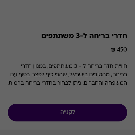
חדרי בריחה ל-3 משתתפים
450 ₪
חוויית חדר בריחה ל - 3 משתתפים, במגוון חדרי
בריחה, מהטובים בישראל, שהכי כיף לפצח בסוף עם
המשפחה והחברים. ניתן לבחור בחדרי בריחה ברמות
קושי ונושאים משתנים המתאימים למגוון אירועים
משמחים: דייט רומנטי, בילוי משפחתי, חגיגות יום
הולדת, ימי גיבוש, קבוצות וילדים.
לקנייה