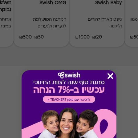
kfast
Swish OMG
Swish Baby
(בוקר 10
וון
גיפט קארד להורים
המתנה המושלמת
ארוחת 
ולתינוק
לנערות ולנערים
במבחר
₪50-₪500
₪20-₪1000