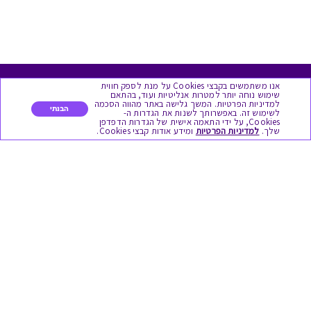
אנו משתמשים בקבצי Cookies על מנת לספק חווית
מגוון המתנות
שימוש נוחה יותר למטרות אנליטיות ועוד, בהתאם
למדיניות הפרטיות. המשך גלישה באתר מהווה הסכמה
הבנתי
לשימוש זה. באפשרותך לשנות את הגדרות ה-
Cookies, על ידי התאמה אישית של הגדרות הדפדפן
יום הולדת
שלך.
למדיניות הפרטיות
ומידע אודות קבצי Cookies.
לידות
תחרויות צוותיות
אירועי קיץ וחופשים
תמריצים לסוכנים
חגי תשרי
לידות
אופנה ולייף סטייל