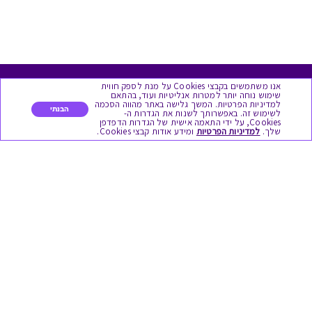
אנו משתמשים בקבצי Cookies על מנת לספק חווית
מגוון המתנות
שימוש נוחה יותר למטרות אנליטיות ועוד, בהתאם
למדיניות הפרטיות. המשך גלישה באתר מהווה הסכמה
הבנתי
לשימוש זה. באפשרותך לשנות את הגדרות ה-
Cookies, על ידי התאמה אישית של הגדרות הדפדפן
יום הולדת
שלך.
למדיניות הפרטיות
ומידע אודות קבצי Cookies.
לידות
תחרויות צוותיות
אירועי קיץ וחופשים
תמריצים לסוכנים
חגי תשרי
לידות
אופנה ולייף סטייל