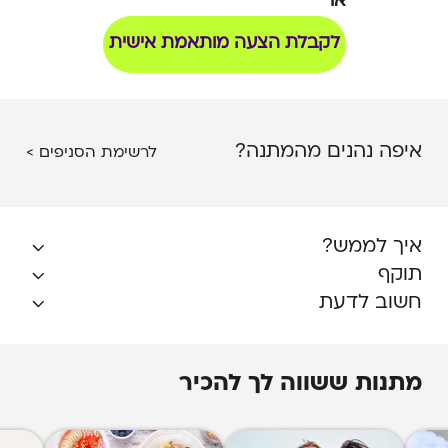
או
לקבלת הצעה מותאמת אישית
איפה נהנים מהמתנה?
לרשימת הסניפים >
איך לממש?
תוקף
חשוב לדעת
תנאי שימוש והגבלות
-
לקבלת פרטים יש ללחוץ על
שם בית העסק. מימוש ההטבה בכפוף לתנאים
והגבלות באתר בית העסק ובכפוף לתנאי התקנון
מתנות ששווה לך להכיר
המופיעים באתר Swish .ט.ל.ח
קבוצות ו/או אירועים
-
ההטבה אינה מיועדת