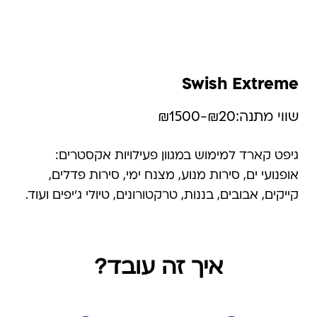
Swish Extreme
שווי מתנה:
₪20-₪1500
גיפט קארד למימוש במגוון פעילויות אקסטרים:
אופנועי ים, סירות מנוע, מצנח ימי, סירות פדלים,
קייקים, אבובים, בננות, טרקטורונים, טיולי ג'יפים ועוד.
השימוש בגיפט קארד הוא רב פעמי עד סיום היתרה.
ההטבה איננה כוללת מימוש בחנויות עודפים, מימוש
הנחות חבר מועדון ו/או צבירת נקודות מועדון ו/או
איך זה עובד?
מימוש באתרי אונליין (אלא אם צויין אחרת)