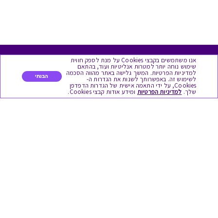
אנו משתמשים בקבצי Cookies על מנת לספק חווית
מגוון המתנות
שימוש נוחה יותר למטרות אנליטיות ועוד, בהתאם
למדיניות הפרטיות. המשך גלישה באתר מהווה הסכמה
הבנתי
לשימוש זה. באפשרותך לשנות את הגדרות ה-
Cookies, על ידי התאמה אישית של הגדרות הדפדפן
יום הולדת
שלך.
למדיניות הפרטיות
ומידע אודות קבצי Cookies.
לידות
תחרויות צוותיות
אירועי קיץ וחופשים
תמריצים לסוכנים
חגי תשרי
לידות
אופנה ולייף סטייל