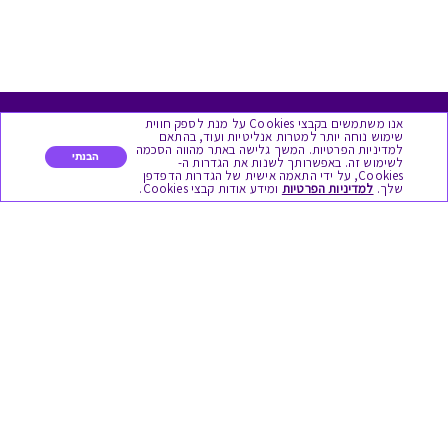
אנו משתמשים בקבצי Cookies על מנת לספק חווית
מגוון המתנות
שימוש נוחה יותר למטרות אנליטיות ועוד, בהתאם
למדיניות הפרטיות. המשך גלישה באתר מהווה הסכמה
הבנתי
לשימוש זה. באפשרותך לשנות את הגדרות ה-
Cookies, על ידי התאמה אישית של הגדרות הדפדפן
יום הולדת
שלך.
למדיניות הפרטיות
ומידע אודות קבצי Cookies.
לידות
תחרויות צוותיות
אירועי קיץ וחופשים
תמריצים לסוכנים
חגי תשרי
לידות
אופנה ולייף סטייל