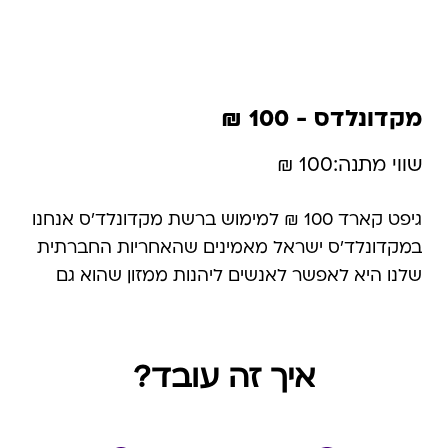
מקדונלדס - 100 ₪
שווי מתנה:
100 ₪
גיפט קארד 100 ₪ למימוש ברשת מקדונלד'ס אנחנו
במקדונלד'ס ישראל מאמינים שהאחריות החברתית
שלנו היא לאפשר לאנשים ליהנות ממזון שהוא גם
טעים וגם בריא. לכן משנת 2004 ועד היום אנחנו
מובילים את מהפכת הבריאות ומאפשרים לכל
הלקוחות שלנו ליהנות מתפריט בריא יותר, מאוזן יותר
איך זה עובד?
ומותאם לטעם הישראלי. הגיפט קארד ניתן למימוש
בקניה אחת בלבד ולא ניתן לפצלו למספר קניות.