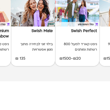
emium
Swish Mate
Swish Perfect
nbow)
ל 900
גיפט קארד למעל 800
בילוי זוגי לבחירה מתוך
גיפט ק
רשתות ומותגים
מגוון אפשרויות
רשתות
135 ₪
₪20-₪1500