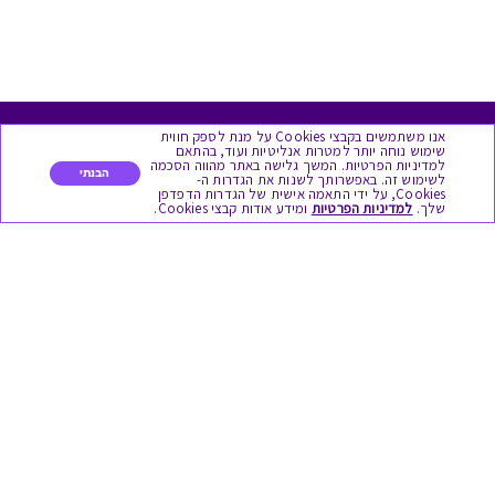
אנו משתמשים בקבצי Cookies על מנת לספק חווית
מגוון המתנות
שימוש נוחה יותר למטרות אנליטיות ועוד, בהתאם
למדיניות הפרטיות. המשך גלישה באתר מהווה הסכמה
הבנתי
לשימוש זה. באפשרותך לשנות את הגדרות ה-
Cookies, על ידי התאמה אישית של הגדרות הדפדפן
יום הולדת
שלך.
למדיניות הפרטיות
ומידע אודות קבצי Cookies.
לידות
תחרויות צוותיות
אירועי קיץ וחופשים
תמריצים לסוכנים
חגי תשרי
לידות
אופנה ולייף סטייל