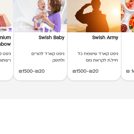
emium
Swish Baby
Swish Army
nbow)
גיפט קארד שישמח כל
גיפט קארד להורים
גיפט ק
חייל.ת לקראת גיוס
ולתינוק
רשתות
₪20-₪1500
₪20-₪1500
1