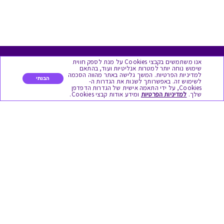
אנו משתמשים בקבצי Cookies על מנת לספק חווית
מגוון המתנות
שימוש נוחה יותר למטרות אנליטיות ועוד, בהתאם
למדיניות הפרטיות. המשך גלישה באתר מהווה הסכמה
הבנתי
לשימוש זה. באפשרותך לשנות את הגדרות ה-
Cookies, על ידי התאמה אישית של הגדרות הדפדפן
יום הולדת
שלך.
למדיניות הפרטיות
ומידע אודות קבצי Cookies.
לידות
תחרויות צוותיות
אירועי קיץ וחופשים
תמריצים לסוכנים
חגי תשרי
לידות
אופנה ולייף סטייל