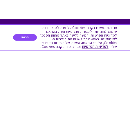
אנו משתמשים בקבצי Cookies על מנת לספק חווית
מגוון המתנות
שימוש נוחה יותר למטרות אנליטיות ועוד, בהתאם
למדיניות הפרטיות. המשך גלישה באתר מהווה הסכמה
הבנתי
לשימוש זה. באפשרותך לשנות את הגדרות ה-
Cookies, על ידי התאמה אישית של הגדרות הדפדפן
יום הולדת
שלך.
למדיניות הפרטיות
ומידע אודות קבצי Cookies.
לידות
תחרויות צוותיות
אירועי קיץ וחופשים
תמריצים לסוכנים
חגי תשרי
לידות
אופנה ולייף סטייל
מסעדות ובתי קפה