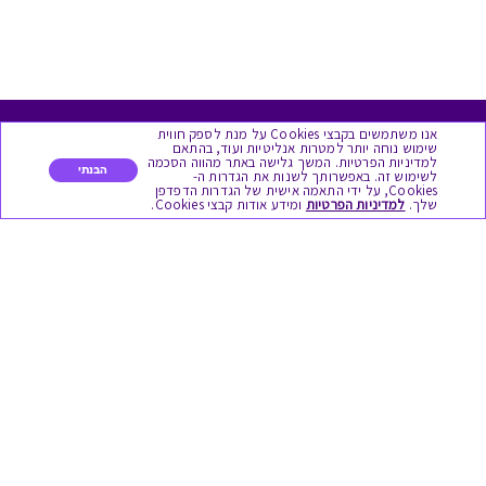
אנו משתמשים בקבצי Cookies על מנת לספק חווית
מגוון המתנות
שימוש נוחה יותר למטרות אנליטיות ועוד, בהתאם
למדיניות הפרטיות. המשך גלישה באתר מהווה הסכמה
הבנתי
לשימוש זה. באפשרותך לשנות את הגדרות ה-
Cookies, על ידי התאמה אישית של הגדרות הדפדפן
יום הולדת
שלך.
למדיניות הפרטיות
ומידע אודות קבצי Cookies.
לידות
תחרויות צוותיות
אירועי קיץ וחופשים
תמריצים לסוכנים
חגי תשרי
לידות
אופנה ולייף סטייל