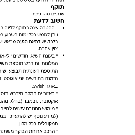
האירוח יהיה על בסיס מקום פנוי, 
תוקף
שנתיים מהרכישה
חשוב לדעת
-
ההטבה אינה בתוקף ללינה בחוד
ניתן לממש בכל ימות השבוע בכ
בלבד. יש לתאם הגעה מראש יש
צוין אחרת.
* בעונת השיא, חודשים יולי-א
המלונות, ותידרש תוספת תשל
התוספת העונתית תבוצע ישיר
הזמנה בחודשים יוני-אוגוסט.
באתר
.
Swish
*
באזור ים המלח תידרש תוספת
אוקטובר, נובמבר (בחלק מהמל
*
מימוש ההטבה עשויה לחייב ל
(למידע נוסף יש להתעדכן במל
המקובלים בכל מלון.
*
הרכב ארוחת הבוקר משתנה 