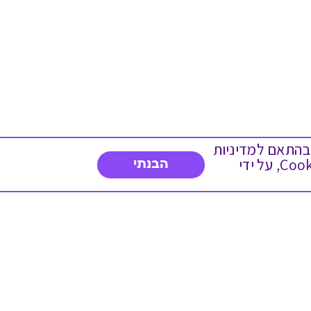
 ועוד, בהתאם למדיניות
הפרטיות. המשך גלישה באתר מהווה הסכמה לשימוש זה. באפשרותך לשנות את הגדרות ה- Cookies, על ידי
הבנתי
צרו איתנו קשר
03-5234754
א'-ה' 8:30-17:00
פנייה לשירות לקוחות