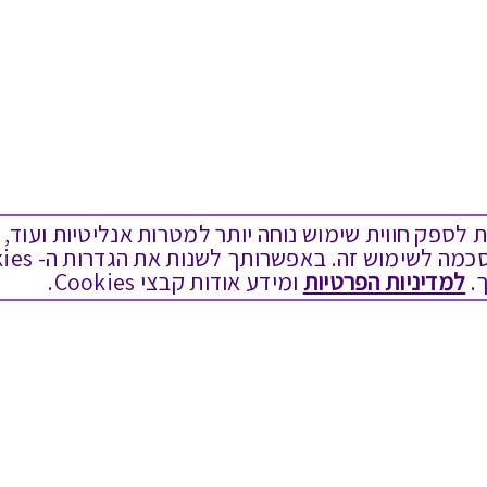
ים בקבצי Cookies על מנת לספק חווית שימוש נוחה יותר למטרות אנליטיות
.
למדיניות הפרטיות
ומידע אודות קבצי Cookies.
מגוון המתנות
שימושי
יום הולדת
בירור יתרה בגיפט קארד
לידות
שאלות נפוצות
תחרויות צוותיות
הצטרפות כספקים
תמריצים לסוכנים
תקנון האתר ותנאי שימוש
חגי תשרי
תקנון גיפט קארד