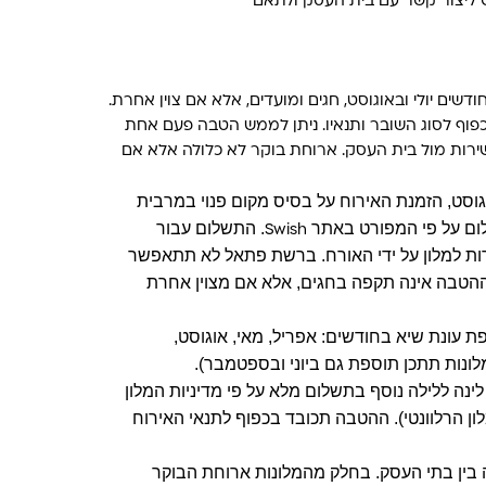
יש ליצור קשר עם בית העסק ולתאם
שים יולי ובאוגוסט, חגים ומועדים, אלא אם צוין אחרת.
פוף לסוג השובר ותנאיו. ניתן לממש הטבה פעם אחת
ירות מול בית העסק. ארוחת בוקר לא כלולה אלא אם
וגוסט, הזמנת האירוח על בסיס מקום פנוי במרבית
ום על פי המפורט
באתר
.
התשלום עבור
Swish
ות למלון על ידי האורח. ברשת פתאל לא תתאפשר
 ההטבה אינה תקפה בחגים, אלא אם מצוין אחרת
 עונת שיא בחודשים: אפריל, מאי, אוגוסט,
ונות תתכן תוספת גם ביוני ובספטמבר).
ינה ללילה נוסף בתשלום מלא על פי מדיניות המלון
ון הרלוונטי). ההטבה תכובד בכפוף לתנאי האירוח
בין בתי העסק. בחלק מהמלונות ארוחת הבוקר