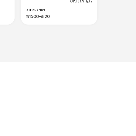
לקראת גיוס
שווי המתנה
₪20-₪1500