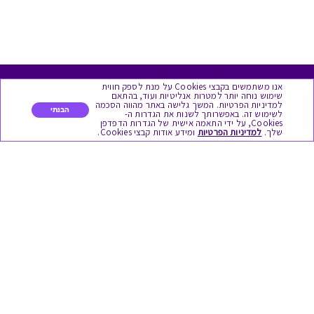
אנו משתמשים בקבצי Cookies על מנת לספק חווית
מגוון המתנות
שימוש נוחה יותר למטרות אנליטיות ועוד, בהתאם
למדיניות הפרטיות. המשך גלישה באתר מהווה הסכמה
הבנתי
לשימוש זה. באפשרותך לשנות את הגדרות ה-
Cookies, על ידי התאמה אישית של הגדרות הדפדפן
יום הולדת
שלך.
למדיניות הפרטיות
ומידע אודות קבצי Cookies.
לידות
תחרויות צוותיות
אירועי קיץ וחופשים
תמריצים לסוכנים
חגי תשרי
לידות
אופנה ולייף סטייל