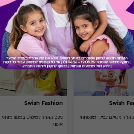
מתנות ששווה לך להכיר
Swish Fashion
Swish Fa
קארד מושלם לבילוי משפחתי
גיפט קארד למימוש במגוון מותגי
אופנה