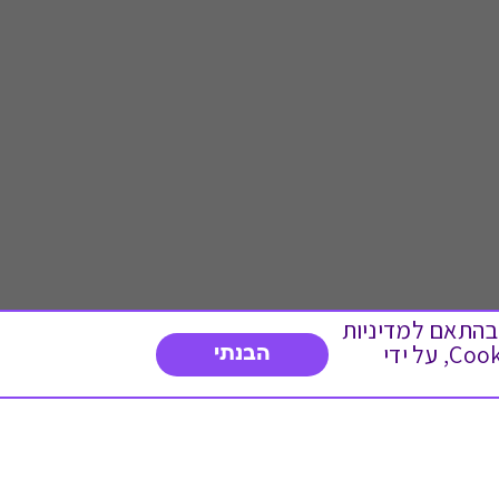
 ועוד, בהתאם למדיניות
הפרטיות. המשך גלישה באתר מהווה הסכמה לשימוש זה. באפשרותך לשנות את הגדרות ה- Cookies, על ידי
הבנתי
דברו איתנו
03-3737392
א'-ה' 9:00-17:00