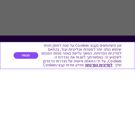
אנו משתמשים בקבצי Cookies על מנת לספק חווית
לתת מתנה
שימוש נוחה יותר למטרות אנליטיות ועוד, בהתאם
למדיניות הפרטיות. המשך גלישה באתר מהווה הסכמה
הבנתי
לשימוש זה. באפשרותך לשנות את הגדרות ה-
כל המתנות
Cookies, על ידי התאמה אישית של הגדרות הדפדפן
שלך.
למדיניות הפרטיות
ומידע אודות קבצי Cookies.
מתנות ללידה
מתנה למורה ולגננת לסוף שנה
מסעדות ובתי קפה
ארוחות בוקר
יקבים ומבשלות
צימרים ובתי מלון