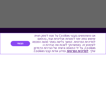
אנו משתמשים בקבצי Cookies על מנת לספק חווית
לתת מתנה
שימוש נוחה יותר למטרות אנליטיות ועוד, בהתאם
למדיניות הפרטיות. המשך גלישה באתר מהווה הסכמה
הבנתי
לשימוש זה. באפשרותך לשנות את הגדרות ה-
כל המתנות
Cookies, על ידי התאמה אישית של הגדרות הדפדפן
שלך.
למדיניות הפרטיות
ומידע אודות קבצי Cookies.
מתנות ללידה
מתנה למורה ולגננת לסוף שנה
מסעדות ובתי קפה
ארוחות בוקר
יקבים ומבשלות
צימרים ובתי מלון