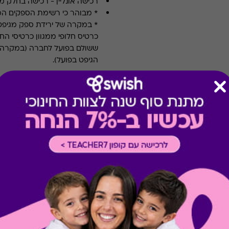
רכישה אונליין
-
רכישה בחלק מאת
* מבוהר כי רשימת הספקים ה
* במקרה של ירידת ספק מגיפט
כרטיס חלופי ממגוון כרטיסי הח
ששולם בפועל לחברה (במקרה כז
הגיפט בפועל).
קיבלת מתנה כזו?
בירור יתרה בכרטיס