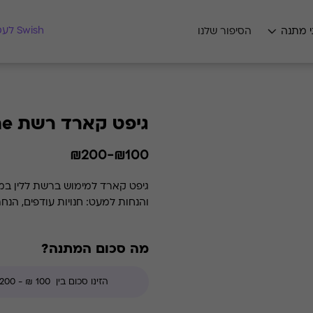
מצאו לי מתנה
Swish לעסקים
י מתנה
הסיפור שלנו
גיפט קארד רשת Laline
₪100-₪200
גיפט קארד למימוש ברשת ללין במג
והנחות למעט: חנויות עודפים, הנח
מה סכום המתנה?