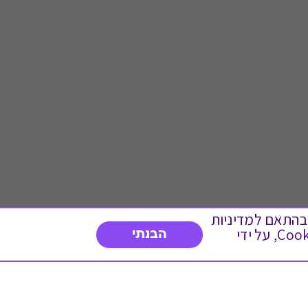
 ועוד, בהתאם למדיניות
הפרטיות. המשך גלישה באתר מהווה הסכמה לשימוש זה. באפשרותך לשנות את הגדרות ה- Cookies, על ידי
הבנתי
דברו איתנו
03-3737392