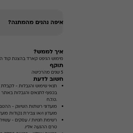
איפה נהנים מהמתנה?
איך לממש?
מימוש הגיפט קארד בהצגת קוד הה
תוקף
5 שנים מהרכישה
חשוב לדעת
תנאי שימוש והגבלות
-
לקבלת פ
.ט.ל.ח
מועדוני רשתות השיווק
-
ההטבה
מועדון ו/או צבירת נקודות מועדו
רשימת חנויות / עסקים
-
עשויה
טרם ההגעה אליו.