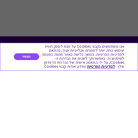
אנו משתמשים בקבצי Cookies על מנת לספק חווית
לתת מתנה
שימוש נוחה יותר למטרות אנליטיות ועוד, בהתאם
למדיניות הפרטיות. המשך גלישה באתר מהווה הסכמה
הבנתי
לשימוש זה. באפשרותך לשנות את הגדרות ה-
כל המתנות
Cookies, על ידי התאמה אישית של הגדרות הדפדפן
שלך.
למדיניות הפרטיות
ומידע אודות קבצי Cookies.
מתנות ללידה
מתנה למורה ולגננת לסוף שנה
מסעדות ובתי קפה
ארוחות בוקר
יקבים ומבשלות
צימרים ובתי מלון