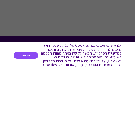
אנו משתמשים בקבצי Cookies על מנת לספק חווית
לתת מתנה
שימוש נוחה יותר למטרות אנליטיות ועוד, בהתאם
למדיניות הפרטיות. המשך גלישה באתר מהווה הסכמה
הבנתי
לשימוש זה. באפשרותך לשנות את הגדרות ה-
כל המתנות
Cookies, על ידי התאמה אישית של הגדרות הדפדפן
שלך.
למדיניות הפרטיות
ומידע אודות קבצי Cookies.
מתנות ללידה
מתנה למורה ולגננת לסוף שנה
מסעדות ובתי קפה
ארוחות בוקר
יקבים ומבשלות
צימרים ובתי מלון