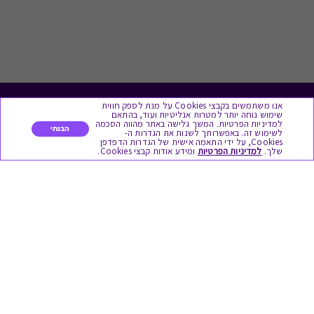
אנו משתמשים בקבצי Cookies על מנת לספק חווית
לתת מתנה
שימוש נוחה יותר למטרות אנליטיות ועוד, בהתאם
למדיניות הפרטיות. המשך גלישה באתר מהווה הסכמה
הבנתי
לשימוש זה. באפשרותך לשנות את הגדרות ה-
כל המתנות
Cookies, על ידי התאמה אישית של הגדרות הדפדפן
שלך.
למדיניות הפרטיות
ומידע אודות קבצי Cookies.
מתנות ללידה
מתנה למורה ולגננת לסוף שנה
מסעדות ובתי קפה
ארוחות בוקר
יקבים ומבשלות
צימרים ובתי מלון