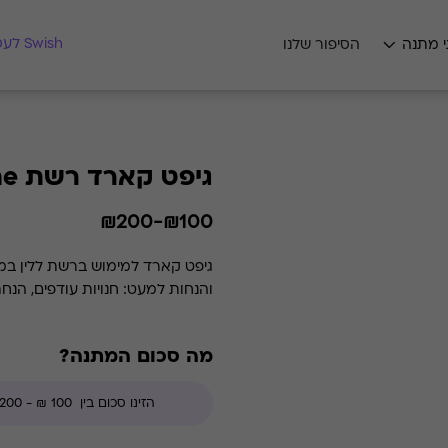
מצאו לי מתנה
Swish לעסקים
י מתנה
הסיפור שלנו
גיפט קארד רשת Laline
₪100-₪200
גיפט קארד למימוש ברשת ללין במג
והנחות למעט: חנויות עודפים, הנח
מה סכום המתנה?