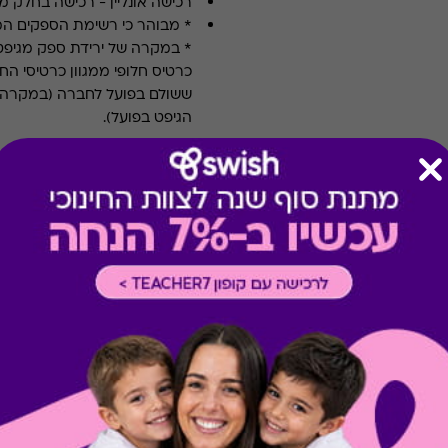
רכישה אונליין
-
רכישה בחלק מאת
* מבוהר כי רשימת הספקים ה
* במקרה של ירידת ספק מגיפט
כרטיס חלופי ממגוון כרטיסי הח
ששולם בפועל לחברה (במקרה כז
הגיפט בפועל).
קיבלת מתנה כזו?
בירור יתרה בכרטיס