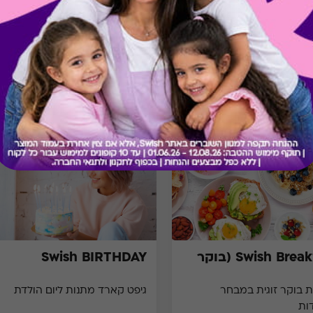
מתנות ששווה לך להכיר
Swish Breakfast (בוקר
Swish BIRTHDAY
 בוקר זוגית במבחר
גיפט קארד מתנות ליום הולדת
ות