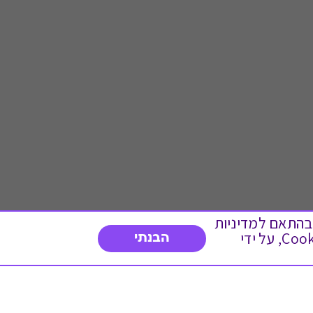
 ועוד, בהתאם למדיניות
הפרטיות. המשך גלישה באתר מהווה הסכמה לשימוש זה. באפשרותך לשנות את הגדרות ה- Cookies, על ידי
הבנתי
דברו איתנו
03-3737392