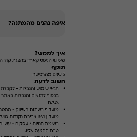
איפה נהנים מהמתנה?
איך לממש?
מימוש הגיפט קארד בהצגת קוד הה
תוקף
5 שנים מהרכישה
חשוב לדעת
תנאי שימוש והגבלות
-
לקבלת פ
.ט.ל.ח
מועדוני רשתות השיווק
-
ההטבה
מועדון ו/או צבירת נקודות מועדו
רשימת חנויות / עסקים
-
עשויה
טרם ההגעה אליו.