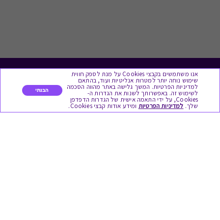
אנו משתמשים בקבצי Cookies על מנת לספק חווית
לתת מתנה
שימוש נוחה יותר למטרות אנליטיות ועוד, בהתאם
למדיניות הפרטיות. המשך גלישה באתר מהווה הסכמה
הבנתי
לשימוש זה. באפשרותך לשנות את הגדרות ה-
כל המתנות
Cookies, על ידי התאמה אישית של הגדרות הדפדפן
שלך.
למדיניות הפרטיות
ומידע אודות קבצי Cookies.
מתנות ללידה
מתנה למורה ולגננת לסוף שנה
מסעדות ובתי קפה
ארוחות בוקר
יקבים ומבשלות
צימרים ובתי מלון