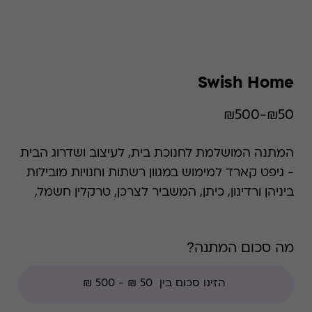
Swish Home
₪50-₪500
המתנה המושלמת לחנוכת בית, לעיצוב ושדרוג הבית
- גיפט קארד למימוש במגוון רשתות וחנויות מובילות
ביניהן ורדינון, כיתן, המשביר לצרכן, טרקלין חשמל,
פוקס הום, גולף אנד קו ושקם אלקטריק. הכרטיס
כולל כפל מבצעים והנחות למעט: חנויות עודפים,
מה סכום המתנה?
הנחת מועדון, מגבלות הרשת וצבירת נקודות של בית
העסק.