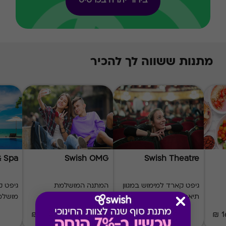
בירור יתרה בכרטיס
מתנות ששווה לך להכיר
& Spa
Swish OMG
Swish Theatre
גיפט קארד למימוש במגוון
המתנה המושלמת
גיפט ק
תיאטראות
לנערות ולנערים
מושלמ
₪50-₪500
₪50-₪500
1