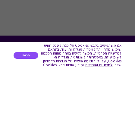
אנו משתמשים בקבצי Cookies על מנת לספק חווית
לתת מתנה
שימוש נוחה יותר למטרות אנליטיות ועוד, בהתאם
למדיניות הפרטיות. המשך גלישה באתר מהווה הסכמה
הבנתי
לשימוש זה. באפשרותך לשנות את הגדרות ה-
כל המתנות
Cookies, על ידי התאמה אישית של הגדרות הדפדפן
שלך.
למדיניות הפרטיות
ומידע אודות קבצי Cookies.
מתנות ללידה
מתנה למורה ולגננת לסוף שנה
מסעדות ובתי קפה
ארוחות בוקר
יקבים ומבשלות
צימרים ובתי מלון