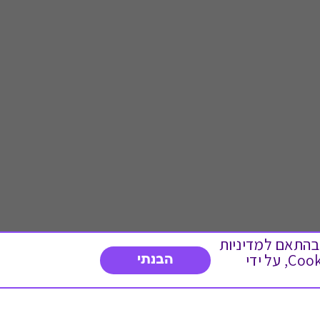
 ועוד, בהתאם למדיניות
הפרטיות. המשך גלישה באתר מהווה הסכמה לשימוש זה. באפשרותך לשנות את הגדרות ה- Cookies, על ידי
הבנתי
דברו איתנו
03-3737392