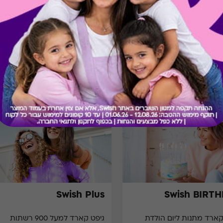
מתנות ששווה לך להכיר
Swish Plus
Swish BIRT
קארד מתנות ליום הולדת
גיפט קארד למעל 900 רשתות