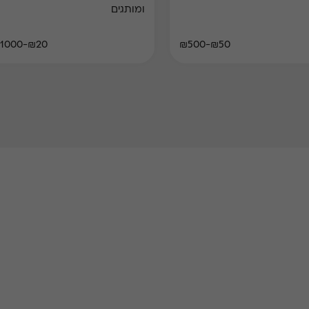
ומותגים
₪20-₪1000
₪50-₪500