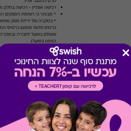
טרם ההגעה אליו.
רכישה אונליין
-
רכישה בחלק מאת
* מבוהר כי רשימת הספקים ה
* במקרה של ירידת ספק מגיפט
כרטיס חלופי ממגוון כרטיסי הח
ששולם בפועל לחברה (במקרה כז
הגיפט בפועל).
קיבלת מתנה כזו?
בירור יתרה בכרטיס