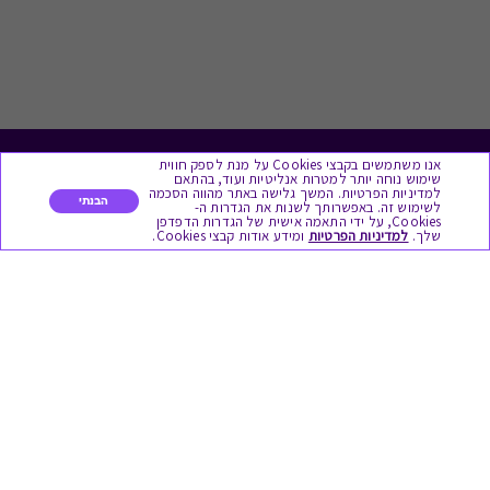
אנו משתמשים בקבצי Cookies על מנת לספק חווית
לתת מתנה
שימוש נוחה יותר למטרות אנליטיות ועוד, בהתאם
למדיניות הפרטיות. המשך גלישה באתר מהווה הסכמה
הבנתי
לשימוש זה. באפשרותך לשנות את הגדרות ה-
כל המתנות
Cookies, על ידי התאמה אישית של הגדרות הדפדפן
שלך.
למדיניות הפרטיות
ומידע אודות קבצי Cookies.
מתנות ללידה
מתנה למורה ולגננת לסוף שנה
מסעדות ובתי קפה
ארוחות בוקר
יקבים ומבשלות
צימרים ובתי מלון