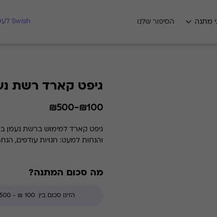
מצאו לי מתנה
Swish לעסקים
י מתנה
הסיפור שלנו
גיפט קארד רשת נע
₪100-₪500
והנחות למעט: חנויות עודפים, הנחת מועדון, מגבלות הרשת וצבירת נקודות של בית ה
מה סכום המתנה?