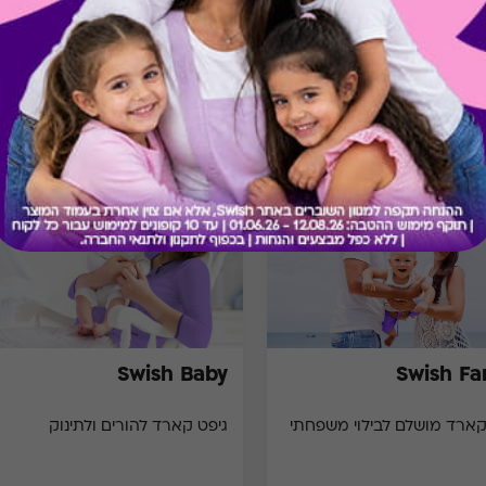
מתנות ששווה לך להכיר
Swish Baby
Swish Fa
קארד מושלם לבילוי משפחתי
גיפט קארד להורים ולתינוק