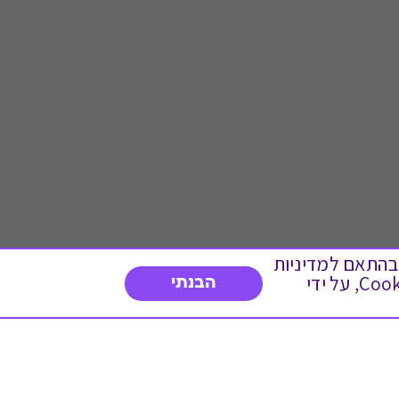
 ועוד, בהתאם למדיניות
הפרטיות. המשך גלישה באתר מהווה הסכמה לשימוש זה. באפשרותך לשנות את הגדרות ה- Cookies, על ידי
הבנתי
דברו איתנו
03-3737392
א'-ה' 9:00-17:00