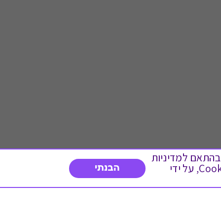
 ועוד, בהתאם למדיניות
הפרטיות. המשך גלישה באתר מהווה הסכמה לשימוש זה. באפשרותך לשנות את הגדרות ה- Cookies, על ידי
הבנתי
דברו איתנו
03-3737392