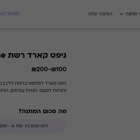
מצאו לי מתנה
Swish לעסקים
י מתנה
הסיפור שלנו
גיפט קארד רשת Laline
₪100-₪200
גיפט קארד למימוש ברשת ללין במג
והנחות למעט: חנויות עודפים, הנח
מה סכום המתנה?