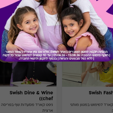
מתנות ששווה לך להכיר
Swish Dine & Wine
Swish Fas
(chef)
קארד למימוש במגוון מותגי
גיפט קארד מסעדות שף בפריסה
ארצית