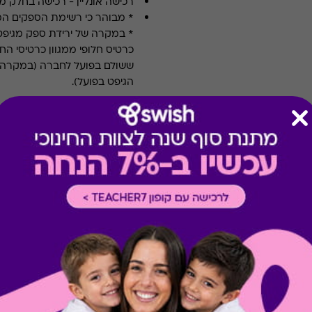
רכישה אונליין
-
רכישה בחלק מאת
* מבוהר כי רשימת הספקים ה
* במקרה של ירידת ספק מגיפט
כרטיס חלופי ממגוון כרטיסי הח
ששולם בפועל לחברה (במקרה כז
הגיפט בפועל).
קיבלת מתנה כזו?
בירור יתרה בכרטיס