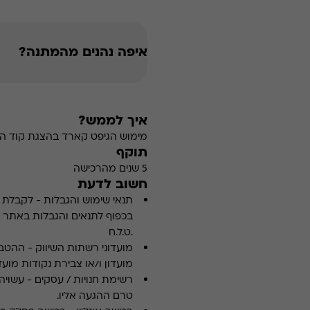
איפה נהנים מהמתנה?
איך לממש?
מימוש הגיפט קארד בהצגת קוד הה
תוקף
5 שנים מהרכישה
חשוב לדעת
תנאי שימוש והגבלות
-
לקבלת פ
.ט.ל.ח
מועדוני רשתות השיווק
-
ההטבה
מועדון ו/או צבירת נקודות מועדו
רשימת חנויות / עסקים
-
עשויה
טרם ההגעה אליו.