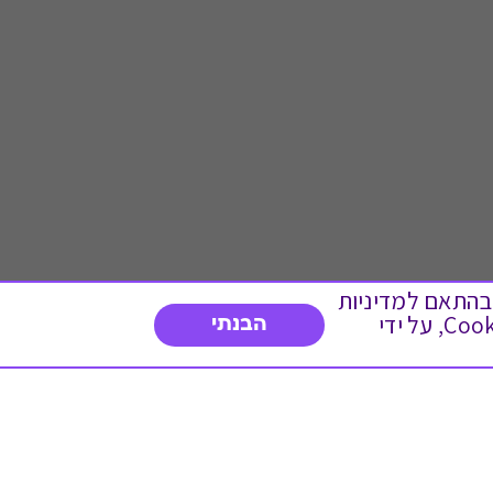
 ועוד, בהתאם למדיניות
הפרטיות. המשך גלישה באתר מהווה הסכמה לשימוש זה. באפשרותך לשנות את הגדרות ה- Cookies, על ידי
הבנתי
דברו איתנו
03-3737392
א'-ה' 9:00-17:00
פנייה לשירות לקוחות