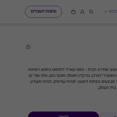
מתנות לעובדים
וב ושדרוג הבית - גיפט קארד למימוש במגוון רשתות
וחנויות מובילות ביניהן ורדינון, כיתן, המשביר לצרכן, טרקלין חשמל, פוקס הום, גולף אנד קו
ס כולל כפל מבצעים והנחות למעט: חנויות עודפים, הנחת מועדון,
בית העסק.