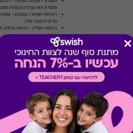
מועדוני רשתות השיווק
-
ההטבה
מועדון ו/או צבירת נקודות מועדו
רשימת חנויות / עסקים
-
עשויה
טרם ההגעה אליו.
רכישה אונליין
-
רכישה בחלק מאת
קיבלת מתנה כזו?
בירור יתרה בכרטיס