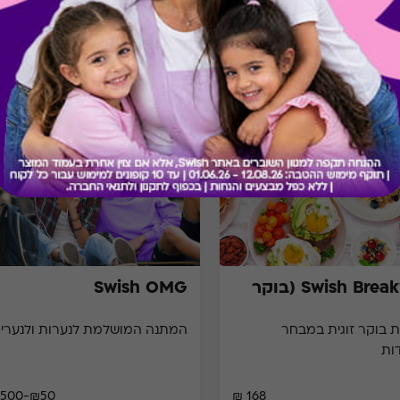
מתנות ששווה לך להכיר
Swish Breakfast (בוקר
Swish OMG
 בוקר זוגית במבחר
המתנה המושלמת לנערות ולנערים
ות
₪50-₪500
168 ₪