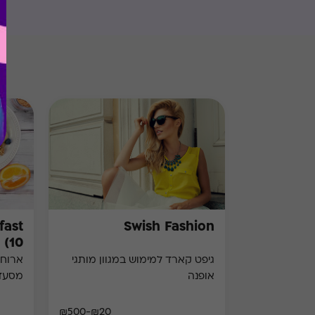
Swish Fashion
10)
גיפט קארד למימוש במגוון מותגי
ארוחת
אופנה
מסעד
₪20-₪500